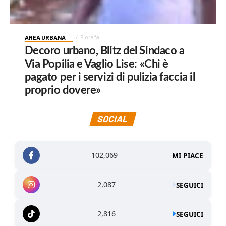
AREA URBANA
9 ore fa
Decoro urbano, Blitz del Sindaco a
Via Popilia e Vaglio Lise: «Chi è
pagato per i servizi di pulizia faccia il
proprio dovere»
SOCIAL
102,069
MI PIACE
2,087
SEGUICI
2,816
SEGUICI