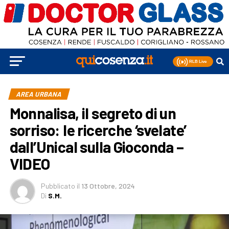
AREA URBANA
Monnalisa, il segreto di un
sorriso: le ricerche ‘svelate’
dall’Unical sulla Gioconda –
VIDEO
Pubblicato
il
13 Ottobre, 2024
Di
S.M.