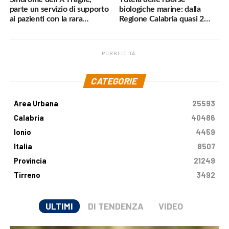
parte un servizio di supporto
biologiche marine: dalla
ai pazienti con la rara
Regione Calabria quasi 2
malattia genetica
milioni di euro
PUBBLICITÀ
.
CATEGORIE
Area Urbana
25593
Calabria
40486
Ionio
4459
Italia
8507
Provincia
21249
Tirreno
3492
ULTIMI
DI TENDENZA
VIDEO