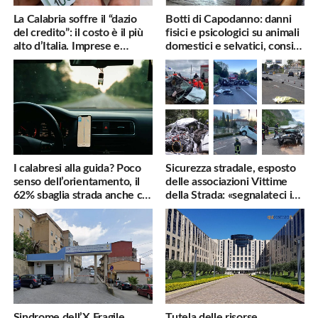
La Calabria soffre il “dazio
Botti di Capodanno: danni
del credito”: il costo è il più
fisici e psicologici su animali
alto d’Italia. Imprese e
domestici e selvatici, consigli
famiglie penalizzate
utili
I calabresi alla guida? Poco
Sicurezza stradale, esposto
senso dell’orientamento, il
delle associazioni Vittime
62% sbaglia strada anche col
della Strada: «segnalateci i
navigatore
pericoli, interverremo
subito»
Sindrome dell’X Fragile,
Tutela delle risorse