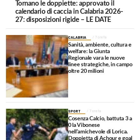
Tornano le doppiette: approvato il
calendario di caccia in Calabria 2026-
27: disposizioni rigide – LE DATE
CALABRIA
7 ore fa
Sanità, ambiente, cultura e
welfare: la Giunta
Regionale vara le nuove
linee strategiche, in campo
oltre 20 milioni
SPORT
7 ore fa
Cosenza Calcio, battuta 3 a
0 la Vibonese
nell’amichevole di Lorica.
Doppietta di Achour e goal