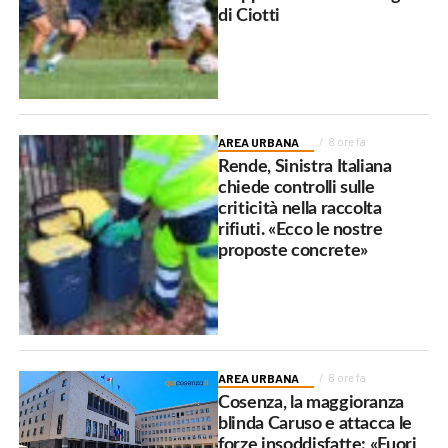
di Ciotti
AREA URBANA
8 ore fa
Rende, Sinistra Italiana
chiede controlli sulle
criticità nella raccolta
rifiuti. «Ecco le nostre
proposte concrete»
AREA URBANA
8 ore fa
Cosenza, la maggioranza
blinda Caruso e attacca le
forze insoddisfatte: «Fuori