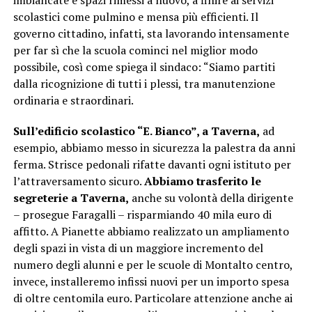
imbiancate e spazi rimessi a nuovo, a finire ai servizi
scolastici come pulmino e mensa più efficienti. Il
governo cittadino, infatti, sta lavorando intensamente
per far sì che la scuola cominci nel miglior modo
possibile, così come spiega il sindaco: “Siamo partiti
dalla ricognizione di tutti i plessi, tra manutenzione
ordinaria e straordinari.
Sull’edificio scolastico “E. Bianco”, a Taverna,
ad
esempio, abbiamo messo in sicurezza la palestra da anni
ferma. Strisce pedonali rifatte davanti ogni istituto per
l’attraversamento sicuro.
Abbiamo trasferito le
segreterie a Taverna,
anche su volontà della dirigente
– prosegue Faragalli – risparmiando 40 mila euro di
affitto. A Pianette abbiamo realizzato un ampliamento
degli spazi in vista di un maggiore incremento del
numero degli alunni e per le scuole di Montalto centro,
invece, installeremo infissi nuovi per un importo spesa
di oltre centomila euro. Particolare attenzione anche ai