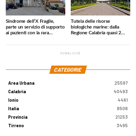
Sindrome dell’X Fragile,
Tutela delle risorse
parte un servizio di supporto
biologiche marine: dalla
ai pazienti con la rara
Regione Calabria quasi 2
malattia genetica
milioni di euro
PUBBLICITÀ
.
CATEGORIE
Area Urbana
25597
Calabria
40493
Ionio
4461
Italia
8508
Provincia
21253
Tirreno
3495