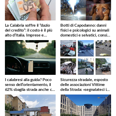
La Calabria soffre il “dazio
Botti di Capodanno: danni
del credito”: il costo è il più
fisici e psicologici su animali
alto d’Italia. Imprese e
domestici e selvatici, consigli
famiglie penalizzate
utili
I calabresi alla guida? Poco
Sicurezza stradale, esposto
senso dell’orientamento, il
delle associazioni Vittime
62% sbaglia strada anche col
della Strada: «segnalateci i
navigatore
pericoli, interverremo
subito»