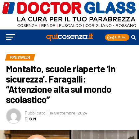
PROVINCIA
Montalto, scuole riaperte ‘in
sicurezza’. Faragalli:
“Attenzione alta sul mondo
scolastico”
Pubblicato
il
16 Settembre, 2024
Di
S.M.