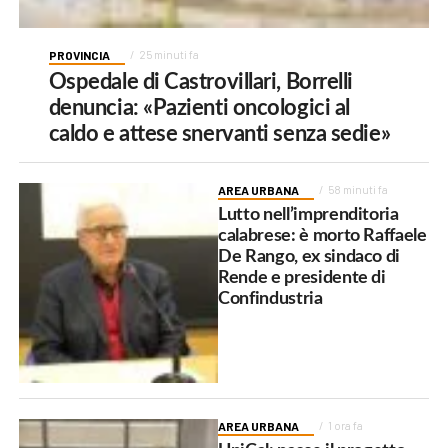
PROVINCIA
25 minuti fa
Ospedale di Castrovillari, Borrelli
denuncia: «Pazienti oncologici al
caldo e attese snervanti senza sedie»
AREA URBANA
58 minuti fa
Lutto nell’imprenditoria
calabrese: è morto Raffaele
De Rango, ex sindaco di
Rende e presidente di
Confindustria
AREA URBANA
1 ora fa