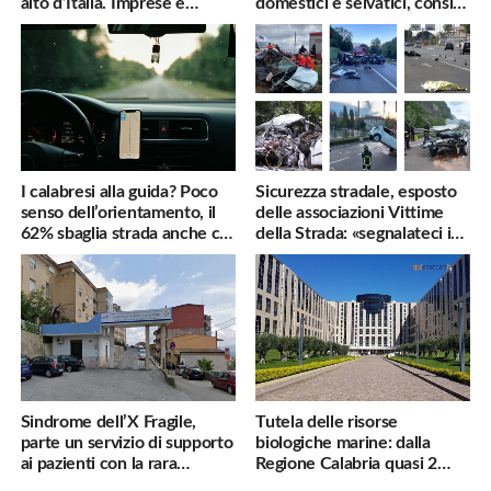
alto d’Italia. Imprese e
domestici e selvatici, consigli
famiglie penalizzate
utili
I calabresi alla guida? Poco
Sicurezza stradale, esposto
senso dell’orientamento, il
delle associazioni Vittime
62% sbaglia strada anche col
della Strada: «segnalateci i
navigatore
pericoli, interverremo
subito»
Sindrome dell’X Fragile,
Tutela delle risorse
parte un servizio di supporto
biologiche marine: dalla
ai pazienti con la rara
Regione Calabria quasi 2
malattia genetica
milioni di euro