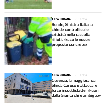
AREA URBANA
11 ore fa
Rende, Sinistra Italiana
chiede controlli sulle
criticità nella raccolta
rifiuti. «Ecco le nostre
proposte concrete»
AREA URBANA
11 ore fa
Cosenza, la maggioranza
blinda Caruso e attacca le
forze insoddisfatte: «Fuori
dalla Giunta chi è ambiguo»