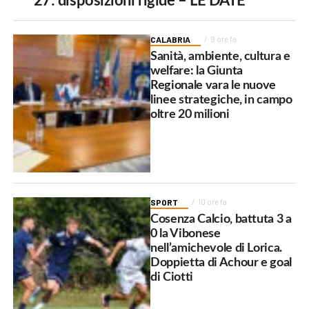
27: disposizioni rigide – LE DATE
CALABRIA
9 ore fa
Sanità, ambiente, cultura e
welfare: la Giunta
Regionale vara le nuove
linee strategiche, in campo
oltre 20 milioni
SPORT
10 ore fa
Cosenza Calcio, battuta 3 a
0 la Vibonese
nell’amichevole di Lorica.
Doppietta di Achour e goal
di Ciotti