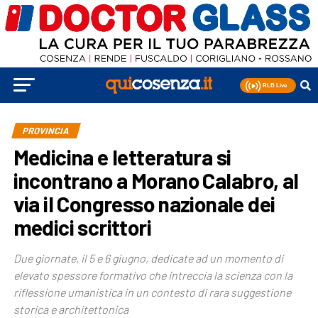
PROVINCIA
Medicina e letteratura si
incontrano a Morano Calabro, al
via il Congresso nazionale dei
medici scrittori
Due giornate, il 5 e 6 giugno, dedicate ad un momento di
elevato spessore formativo che intreccia la scienza con la
riflessione umanistica in un contesto di rara suggestione
storica e architettonica