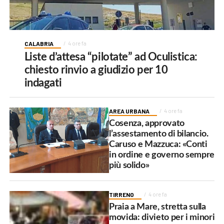
CALABRIA
4 ore fa
Liste d’attesa “pilotate” ad Oculistica:
chiesto rinvio a giudizio per 10
indagati
AREA URBANA
4 ore fa
Cosenza, approvato
l’assestamento di bilancio.
Caruso e Mazzuca: «Conti
in ordine e governo sempre
più solido»
TIRRENO
4 ore fa
Praia a Mare, stretta sulla
movida: divieto per i minori