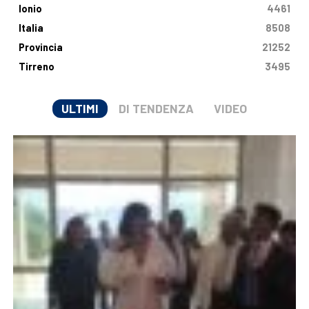
Ionio
4461
Italia
8508
Provincia
21252
Tirreno
3495
ULTIMI
DI TENDENZA
VIDEO