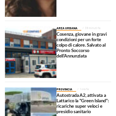
AREA URBANA
39 minuti fa
Cosenza, giovane in gravi
condizioni per un forte
colpo di calore. Salvato al
Pronto Soccorso
dell’Annunziata
PROVINCIA
1 ora fa
Autostrada A2, attivata a
Lattarico la “Green Island”:
ricariche super veloci e
presidio sanitario