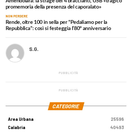
Amendolara: la strage dei 4 braccianti, USB «tragico
promemoria della presenza del caporalato»
NON PERDERE
Rende, oltre 100 in sella per “Pedaliamo per la
Repubblica”: così si festeggia l’80° anniversario
S.G.
PUBBLICITÀ
PUBBLICITÀ
.
CATEGORIE
Area Urbana
25596
Calabria
40493