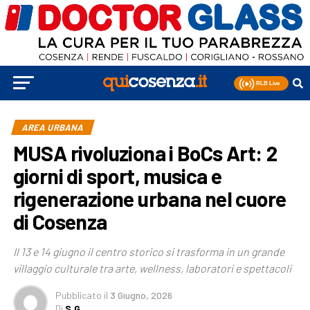
AREA URBANA
MUSA rivoluziona i BoCs Art: 2
giorni di sport, musica e
rigenerazione urbana nel cuore
di Cosenza
Il 13 e 14 giugno il centro storico si trasforma in un grande
villaggio culturale tra arte, wellness, laboratori e spettacoli
Pubblicato
il
3 Giugno, 2026
Di
S.G.