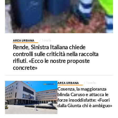
AREA URBANA
1 ora fa
Rende, Sinistra Italiana chiede
controlli sulle criticità nella raccolta
rifiuti. «Ecco le nostre proposte
concrete»
AREA URBANA
1 ora fa
Cosenza, la maggioranza
blinda Caruso e attacca le
forze insoddisfatte: «Fuori
dalla Giunta chi è ambiguo»