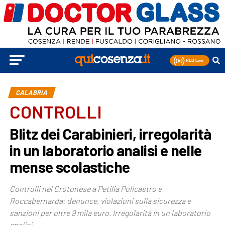
CALABRIA
CONTROLLI
Blitz dei Carabinieri, irregolarità
in un laboratorio analisi e nelle
mense scolastiche
Controlli nel Crotonese a Petilia Policastro e
Roccabernarda: denunce, violazioni sulla sicurezza e
sanzioni per oltre 9 mila euro. Irregolarità in un laboratorio
analisi