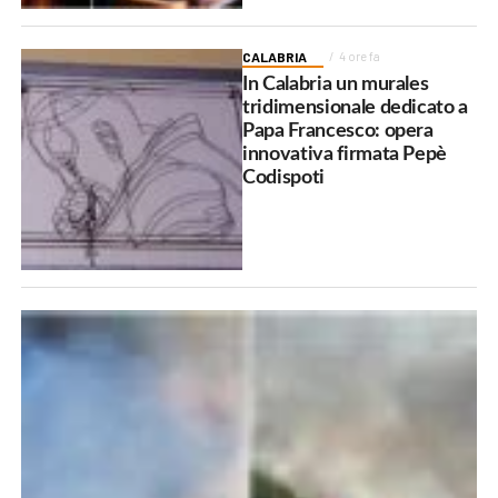
CALABRIA
4 ore fa
In Calabria un murales
tridimensionale dedicato a
Papa Francesco: opera
innovativa firmata Pepè
Codispoti