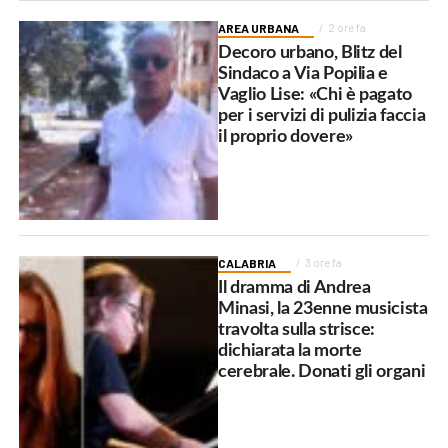
AREA URBANA
2 ore fa
Decoro urbano, Blitz del
Sindaco a Via Popilia e
Vaglio Lise: «Chi è pagato
per i servizi di pulizia faccia
il proprio dovere»
CALABRIA
3 ore fa
Il dramma di Andrea
Minasi, la 23enne musicista
travolta sulla strisce:
dichiarata la morte
cerebrale. Donati gli organi