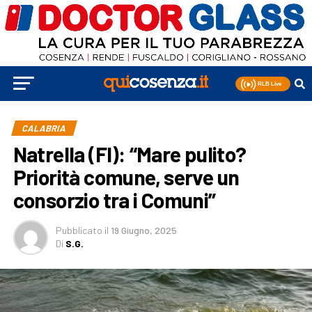
CALABRIA
Natrella (FI): “Mare pulito?
Priorità comune, serve un
consorzio tra i Comuni”
Pubblicato
il
19 Giugno, 2025
Di
S.G.