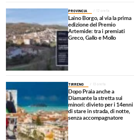
PROVINCIA
12 ore fa
Laino Borgo, al via la prima
edizione del Premio
Artemide: tra i premiati
Greco, Gallo e Mollo
TIRRENO
13 ore fa
Dopo Praia anche a
Diamante la stretta sui
minori: divieto per i 14enni
di stare in strada, di notte,
senza accompagnatore