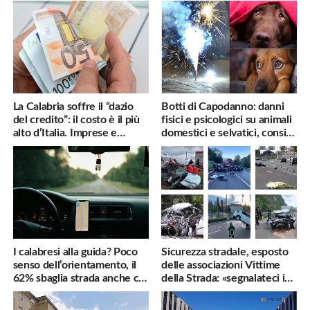
La Calabria soffre il “dazio
Botti di Capodanno: danni
del credito”: il costo è il più
fisici e psicologici su animali
alto d’Italia. Imprese e
domestici e selvatici, consigli
famiglie penalizzate
utili
I calabresi alla guida? Poco
Sicurezza stradale, esposto
senso dell’orientamento, il
delle associazioni Vittime
62% sbaglia strada anche col
della Strada: «segnalateci i
navigatore
pericoli, interverremo
subito»