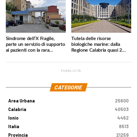
Sindrome dell’X Fragile,
Tutela delle risorse
parte un servizio di supporto
biologiche marine: dalla
ai pazienti con la rara
Regione Calabria quasi 2
malattia genetica
milioni di euro
PUBBLICITÀ
.
CATEGORIE
Area Urbana
25600
Calabria
40503
Ionio
4462
Italia
8513
Provincia
21259