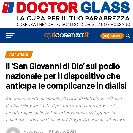
CALABRIA
Il ‘San Giovanni di Dio’ sul podio
nazionale per il dispositivo che
anticipa le complicanze in dialisi
Riconoscimento nazionale alla UOC di Nefrologia e Dialisi
del “San Giovanni di Dio” per uno studio innovativo sul
monitoraggio della fistola arterovenosa, sviluppato in
collaborazione con l’Università Magna Graecia di Catanzaro
Pubblicato
il
18 Maggio, 2026