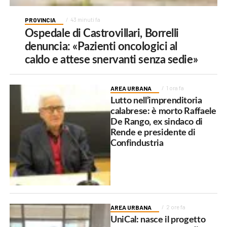
PROVINCIA
43 minuti fa
Ospedale di Castrovillari, Borrelli
denuncia: «Pazienti oncologici al
caldo e attese snervanti senza sedie»
AREA URBANA
1 ora fa
Lutto nell’imprenditoria
calabrese: è morto Raffaele
De Rango, ex sindaco di
Rende e presidente di
Confindustria
AREA URBANA
2 ore fa
UniCal: nasce il progetto