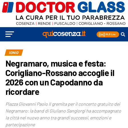
IONIO
Negramaro, musica e festa:
Corigliano-Rossano accoglie il
2026 con un Capodanno da
ricordare
Piazza Giovanni Paolo II gremita per il concerto gratuito dei
Negramaro: la band di Giuliano Sangiorgi ha accompagnato
la città nel nuovo anno tra grandi successi, emozioni e
partecipazione