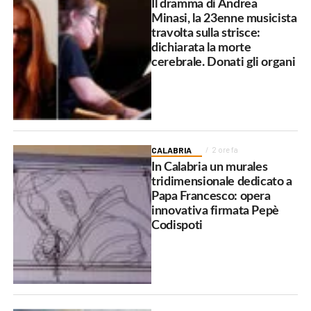
Il dramma di Andrea
Minasi, la 23enne musicista
travolta sulla strisce:
dichiarata la morte
cerebrale. Donati gli organi
CALABRIA
2 ore fa
In Calabria un murales
tridimensionale dedicato a
Papa Francesco: opera
innovativa firmata Pepè
Codispoti