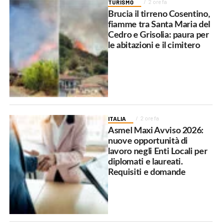
TURISMO
2 ore fa
Brucia il tirreno Cosentino,
fiamme tra Santa Maria del
Cedro e Grisolia: paura per
le abitazioni e il cimitero
ITALIA
2 ore fa
Asmel Maxi Avviso 2026:
nuove opportunità di
lavoro negli Enti Locali per
diplomati e laureati.
Requisiti e domande