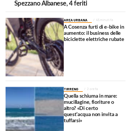
Spezzano Albanese, 4 feriti
AREA URBANA
45 minuti fa
A Cosenza furti di e-bike in
aumento: il business delle
biciclette elettriche rubate
TIRRENO
2 ore fa
Quella schiuma in mare:
mucillagine, fioriture o
altro? «Di certo
quest’acqua non invita a
tuffarsi»