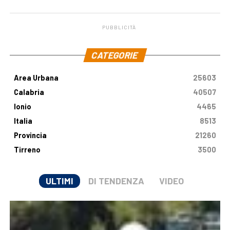
malattia genetica
milioni di euro
PUBBLICITÀ
.
CATEGORIE
Area Urbana
25603
Calabria
40507
Ionio
4465
Italia
8513
Provincia
21260
Tirreno
3500
ULTIMI
DI TENDENZA
VIDEO