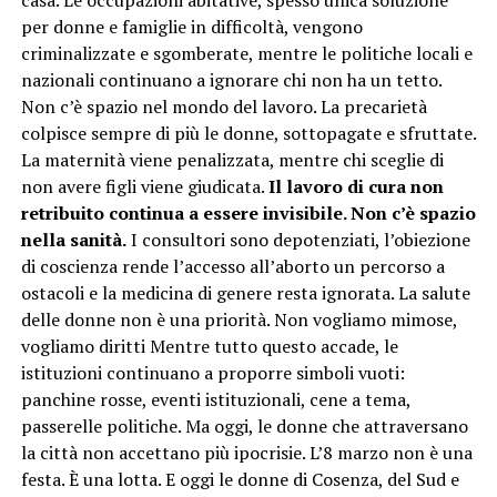
casa. Le occupazioni abitative, spesso unica soluzione
per donne e famiglie in difficoltà, vengono
criminalizzate e sgomberate, mentre le politiche locali e
nazionali continuano a ignorare chi non ha un tetto.
Non c’è spazio nel mondo del lavoro. La precarietà
colpisce sempre di più le donne, sottopagate e sfruttate.
La maternità viene penalizzata, mentre chi sceglie di
non avere figli viene giudicata.
Il lavoro di cura non
retribuito continua a essere invisibile. Non c’è spazio
nella sanità.
I consultori sono depotenziati, l’obiezione
di coscienza rende l’accesso all’aborto un percorso a
ostacoli e la medicina di genere resta ignorata. La salute
delle donne non è una priorità. Non vogliamo mimose,
vogliamo diritti Mentre tutto questo accade, le
istituzioni continuano a proporre simboli vuoti:
panchine rosse, eventi istituzionali, cene a tema,
passerelle politiche. Ma oggi, le donne che attraversano
la città non accettano più ipocrisie. L’8 marzo non è una
festa. È una lotta. E oggi le donne di Cosenza, del Sud e