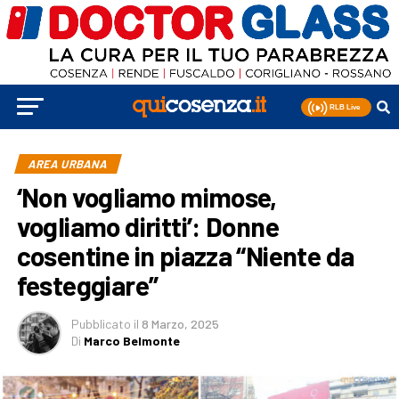
AREA URBANA
‘Non vogliamo mimose,
vogliamo diritti’: Donne
cosentine in piazza “Niente da
festeggiare”
Pubblicato
il
8 Marzo, 2025
Di
Marco Belmonte