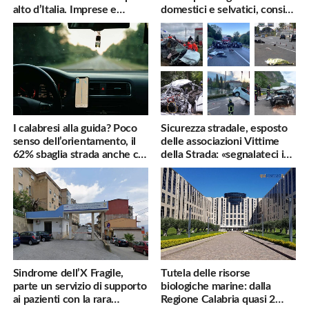
alto d’Italia. Imprese e
domestici e selvatici, consigli
famiglie penalizzate
utili
I calabresi alla guida? Poco
Sicurezza stradale, esposto
senso dell’orientamento, il
delle associazioni Vittime
62% sbaglia strada anche col
della Strada: «segnalateci i
navigatore
pericoli, interverremo
subito»
Sindrome dell’X Fragile,
Tutela delle risorse
parte un servizio di supporto
biologiche marine: dalla
ai pazienti con la rara
Regione Calabria quasi 2