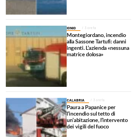
IONIO
3 ore fa
Montegiordano, incendio
alla Sassone Tartufi: danni
ingenti. L’azienda «nessuna
matrice dolosa»
CALABRIA
3 ore fa
Paura a Papanice per
l’incendio sul tetto di
un’abitazione, l’intervento
dei vigili del fuoco