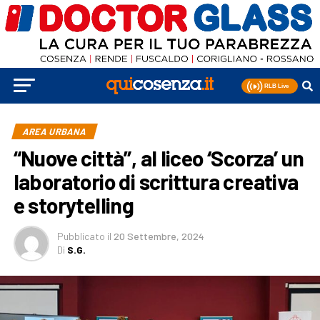
AREA URBANA
“Nuove città”, al liceo ‘Scorza’ un
laboratorio di scrittura creativa
e storytelling
Pubblicato
il
20 Settembre, 2024
Di
S.G.