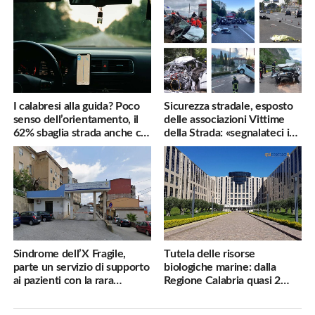
I calabresi alla guida? Poco
Sicurezza stradale, esposto
senso dell’orientamento, il
delle associazioni Vittime
62% sbaglia strada anche col
della Strada: «segnalateci i
navigatore
pericoli, interverremo
subito»
Sindrome dell’X Fragile,
Tutela delle risorse
parte un servizio di supporto
biologiche marine: dalla
ai pazienti con la rara
Regione Calabria quasi 2
malattia genetica
milioni di euro