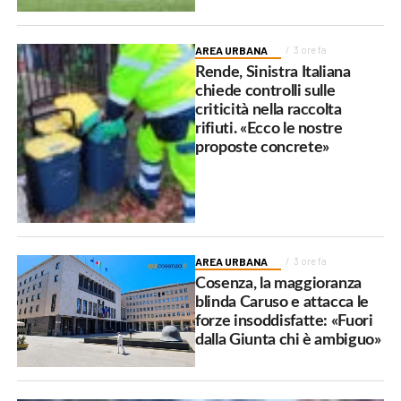
AREA URBANA
3 ore fa
Rende, Sinistra Italiana
chiede controlli sulle
criticità nella raccolta
rifiuti. «Ecco le nostre
proposte concrete»
AREA URBANA
3 ore fa
Cosenza, la maggioranza
blinda Caruso e attacca le
forze insoddisfatte: «Fuori
dalla Giunta chi è ambiguo»