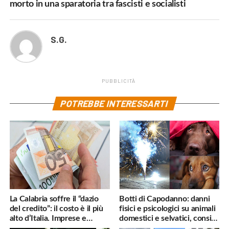
morto in una sparatoria tra fascisti e socialisti
S.G.
PUBBLICITÀ
POTREBBE INTERESSARTI
La Calabria soffre il “dazio
Botti di Capodanno: danni
del credito”: il costo è il più
fisici e psicologici su animali
alto d’Italia. Imprese e
domestici e selvatici, consigli
famiglie penalizzate
utili