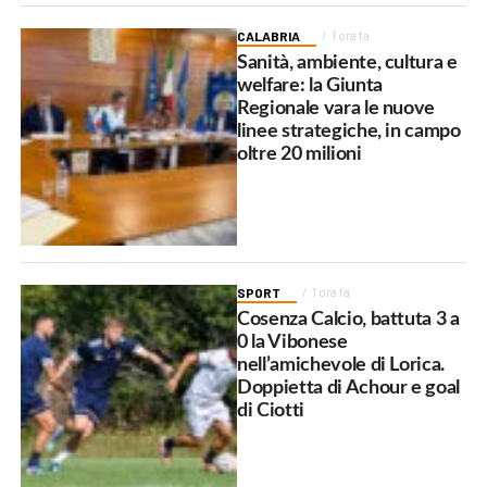
CALABRIA
1 ora fa
Sanità, ambiente, cultura e
welfare: la Giunta
Regionale vara le nuove
linee strategiche, in campo
oltre 20 milioni
SPORT
1 ora fa
Cosenza Calcio, battuta 3 a
0 la Vibonese
nell’amichevole di Lorica.
Doppietta di Achour e goal
di Ciotti