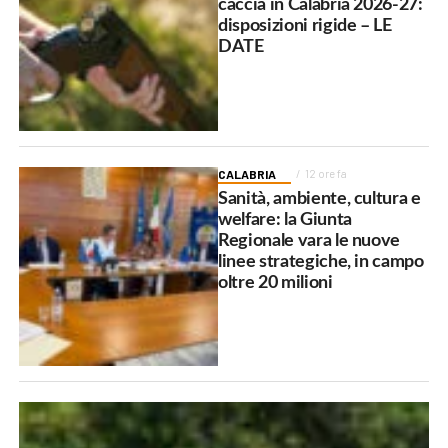
caccia in Calabria 2026-27:
disposizioni rigide – LE
DATE
CALABRIA
12 ore fa
Sanità, ambiente, cultura e
welfare: la Giunta
Regionale vara le nuove
linee strategiche, in campo
oltre 20 milioni