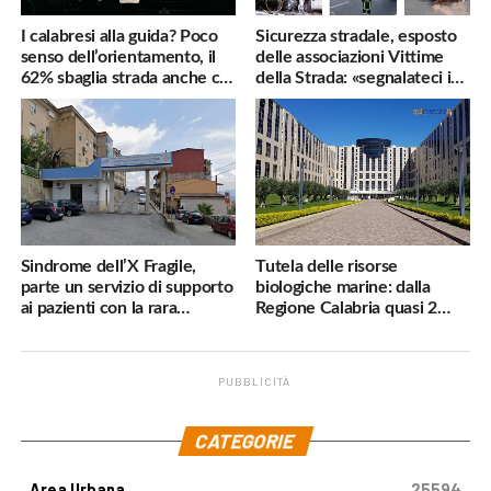
I calabresi alla guida? Poco
Sicurezza stradale, esposto
senso dell’orientamento, il
delle associazioni Vittime
62% sbaglia strada anche col
della Strada: «segnalateci i
navigatore
pericoli, interverremo
subito»
Sindrome dell’X Fragile,
Tutela delle risorse
parte un servizio di supporto
biologiche marine: dalla
ai pazienti con la rara
Regione Calabria quasi 2
malattia genetica
milioni di euro
PUBBLICITÀ
.
CATEGORIE
Area Urbana
25594