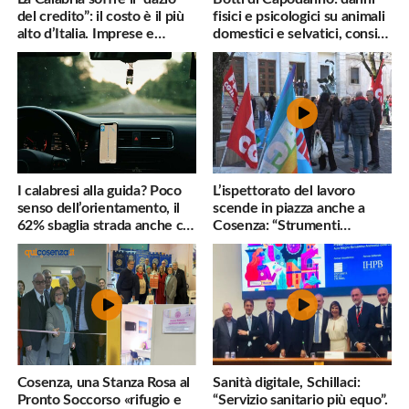
del credito”: il costo è il più
fisici e psicologici su animali
alto d’Italia. Imprese e
domestici e selvatici, consigli
famiglie penalizzate
utili
I calabresi alla guida? Poco
L’ispettorato del lavoro
senso dell’orientamento, il
scende in piazza anche a
62% sbaglia strada anche col
Cosenza: “Strumenti
navigatore
inadeguati al nostro lavoro”
Cosenza, una Stanza Rosa al
Sanità digitale, Schillaci:
Pronto Soccorso «rifugio e
“Servizio sanitario più equo”.