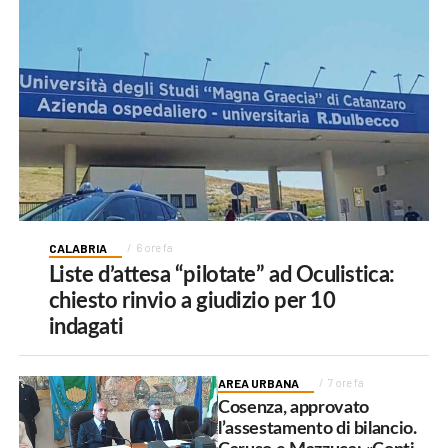
CALABRIA
6 ore fa
Liste d’attesa “pilotate” ad Oculistica:
chiesto rinvio a giudizio per 10
indagati
AREA URBANA
7 ore fa
Cosenza, approvato
l’assestamento di bilancio.