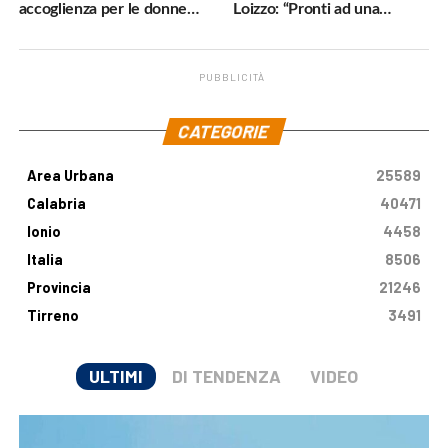
accoglienza per le donne
Loizzo: “Pronti ad una
vittime di violenza»
cornice normativa sulle
Terapie Digitali”
PUBBLICITÀ
.
CATEGORIE
Area Urbana
25589
Calabria
40471
Ionio
4458
Italia
8506
Provincia
21246
Tirreno
3491
ULTIMI
DI TENDENZA
VIDEO