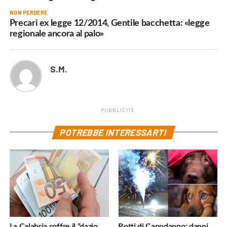
NON PERDERE
Precari ex legge 12/2014, Gentile bacchetta: «legge
regionale ancora al palo»
S.M.
PUBBLICITÀ
POTREBBE INTERESSARTI
La Calabria soffre il “dazio
Botti di Capodanno: danni