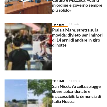
Caruso e Mazzuca: «Conti
in ordine e governo sempre
più solido»
TIRRENO
7 ore fa
Praia a Mare, stretta sulla
movida: divieto per i minori
di 14 anni di andare in giro
di notte
TIRRENO
8 ore fa
San Nicola Arcella, spiagge
libere abbandonate e
inaccessibili: la denuncia di
Italia Nostra