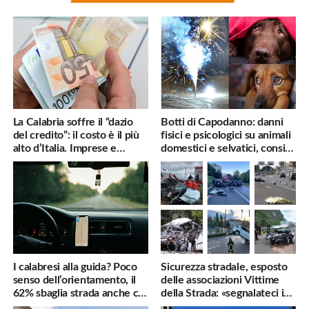
La Calabria soffre il “dazio
Botti di Capodanno: danni
del credito”: il costo è il più
fisici e psicologici su animali
alto d’Italia. Imprese e
domestici e selvatici, consigli
famiglie penalizzate
utili
I calabresi alla guida? Poco
Sicurezza stradale, esposto
senso dell’orientamento, il
delle associazioni Vittime
62% sbaglia strada anche col
della Strada: «segnalateci i
navigatore
pericoli, interverremo