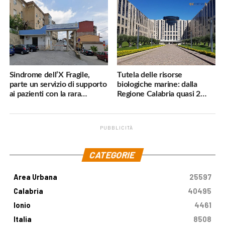
subito»
Sindrome dell’X Fragile,
Tutela delle risorse
parte un servizio di supporto
biologiche marine: dalla
ai pazienti con la rara
Regione Calabria quasi 2
malattia genetica
milioni di euro
PUBBLICITÀ
.
CATEGORIE
Area Urbana
25597
Calabria
40495
Ionio
4461
Italia
8508