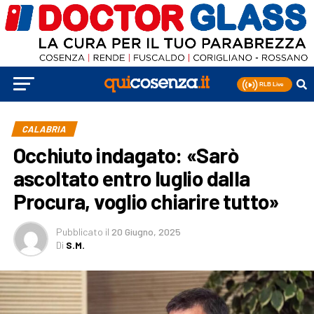
CALABRIA
Occhiuto indagato: «Sarò
ascoltato entro luglio dalla
Procura, voglio chiarire tutto»
Pubblicato
il
20 Giugno, 2025
Di
S.M.