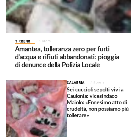
TIRRENO
2 ore fa
Amantea, tolleranza zero per furti
d’acqua e rifiuti abbandonati: pioggia
di denunce della Polizia Locale
CALABRIA
3 ore fa
Sei cuccioli sepolti vivi a
Caulonia: vicesindaco
Maiolo: «Ennesimo atto di
crudeltà, non possiamo più
tollerare»