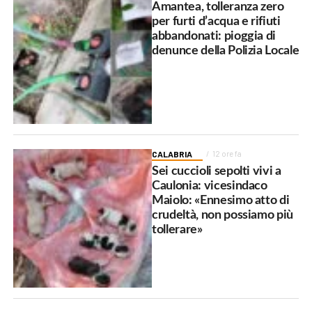
Amantea, tolleranza zero
per furti d’acqua e rifiuti
abbandonati: pioggia di
denunce della Polizia Locale
CALABRIA
12 ore fa
Sei cuccioli sepolti vivi a
Caulonia: vicesindaco
Maiolo: «Ennesimo atto di
crudeltà, non possiamo più
tollerare»