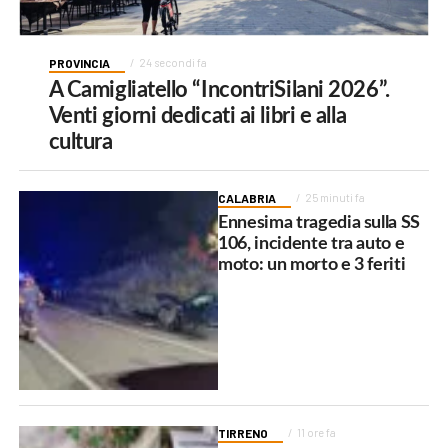
PROVINCIA
24 secondi fa
A Camigliatello “IncontriSilani 2026”.
Venti giorni dedicati ai libri e alla
cultura
CALABRIA
25 minuti fa
Ennesima tragedia sulla SS
106, incidente tra auto e
moto: un morto e 3 feriti
TIRRENO
11 ore fa