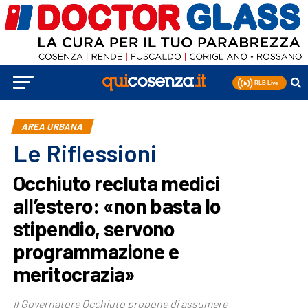
AREA URBANA
Le Riflessioni
Occhiuto recluta medici
all’estero: «non basta lo
stipendio, servono
programmazione e
meritocrazia»
Il Governatore Occhiuto propone di assumere