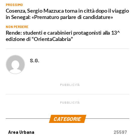
PROSSIMO
Cosenza, Sergio Mazzuca torna in città dopo il viaggio
in Senegal: «Prematuro parlare di candidature»
NON PERDERE
Rende: studenti e carabinieri protagonisti alla 13^
edizione di “OrientaCalabria”
S.G.
PUBBLICITÀ
PUBBLICITÀ
.
CATEGORIE
Area Urbana
25597