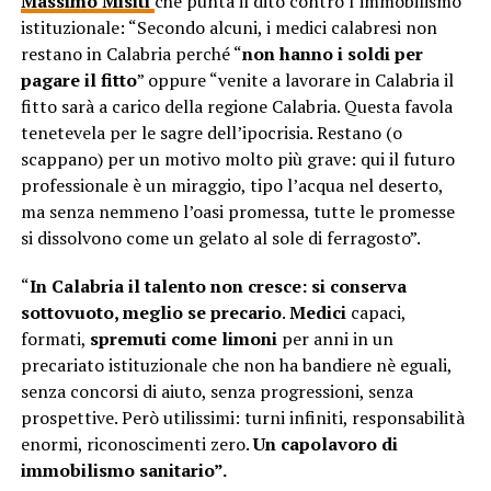
Massimo Misiti
che punta il dito contro l’immobilismo
istituzionale: “Secondo alcuni, i medici calabresi non
restano in Calabria perché “
non hanno i soldi per
pagare il fitto
” oppure “venite a lavorare in Calabria il
fitto sarà a carico della regione Calabria. Questa favola
tenetevela per le sagre dell’ipocrisia. Restano (o
scappano) per un motivo molto più grave: qui il futuro
professionale è un miraggio, tipo l’acqua nel deserto,
ma senza nemmeno l’oasi promessa, tutte le promesse
si dissolvono come un gelato al sole di ferragosto”.
“
In Calabria il talento non cresce: si conserva
sottovuoto, meglio se precario
.
Medici
capaci,
formati,
spremuti come limoni
per anni in un
precariato istituzionale che non ha bandiere nè eguali,
senza concorsi di aiuto, senza progressioni, senza
prospettive. Però utilissimi: turni infiniti, responsabilità
enormi, riconoscimenti zero.
Un capolavoro di
immobilismo sanitario”.