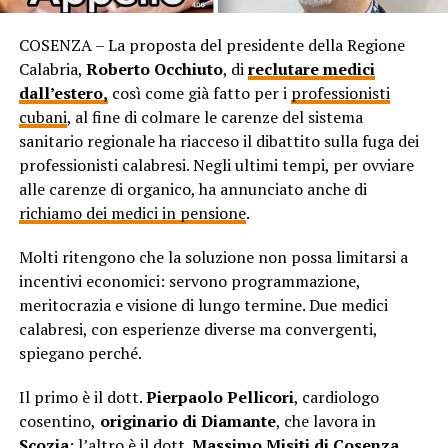
COSENZA – La proposta del presidente della Regione
Calabria,
Roberto Occhiuto
, di
reclutare medici
dall’estero,
così come già fatto per i
professionisti
cubani
, al fine di colmare le carenze del sistema
sanitario regionale ha riacceso il dibattito sulla fuga dei
professionisti calabresi. Negli ultimi tempi, per ovviare
alle carenze di organico, ha annunciato anche di
richiamo dei medici in pensione
.
Molti ritengono che la soluzione non possa limitarsi a
incentivi economici: servono programmazione,
meritocrazia e visione di lungo termine. Due medici
calabresi, con esperienze diverse ma convergenti,
spiegano perché.
Il primo è il dott.
Pierpaolo Pellicori
, cardiologo
cosentino,
originario di Diamante
, che lavora in
Scozia
; l’altro è il dott.
Massimo Misiti di Cosenza,