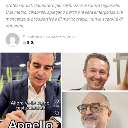
professionisti dall’estero per rafforzare la sanità regionale.
Due medici calabresi spiegano perché la vera emergenza è la
mancanza di prospettive e di meritocrazia, non la scarsità di
stipendio
Pubblicato
il
22 Gennaio, 2026
Di
S.G.