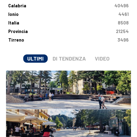
Calabria
40496
Ionio
4461
Italia
8508
Provincia
21254
Tirreno
3496
ULTIMI
DI TENDENZA
VIDEO