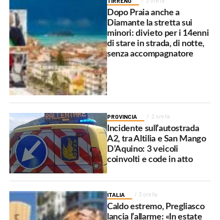
TIRRENO
2 ore fa
Dopo Praia anche a
Diamante la stretta sui
minori: divieto per i 14enni
di stare in strada, di notte,
senza accompagnatore
PROVINCIA
2 ore fa
Incidente sull’autostrada
A2, tra Altilia e San Mango
D’Aquino: 3 veicoli
coinvolti e code in atto
ITALIA
3 ore fa
Caldo estremo, Pregliasco
lancia l’allarme: «In estate