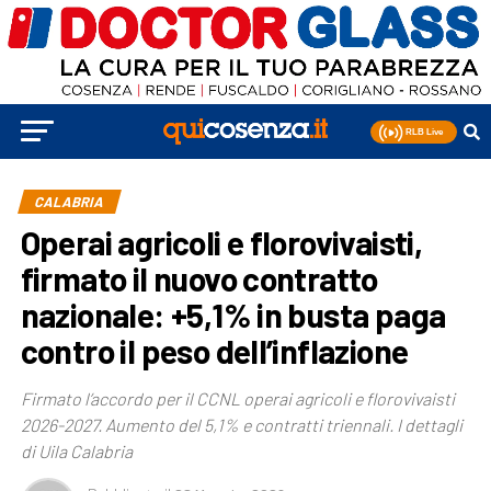
CALABRIA
Operai agricoli e florovivaisti,
firmato il nuovo contratto
nazionale: +5,1% in busta paga
contro il peso dell’inflazione
Firmato l’accordo per il CCNL operai agricoli e florovivaisti
2026-2027. Aumento del 5,1% e contratti triennali. I dettagli
di Uila Calabria