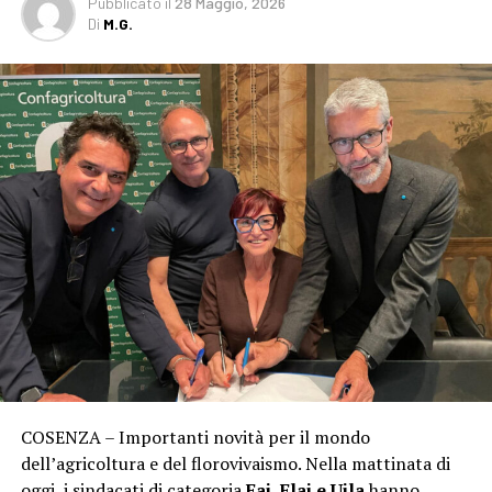
Pubblicato
il
28 Maggio, 2026
Di
M.G.
COSENZA – Importanti novità per il mondo
dell’agricoltura e del florovivaismo. Nella mattinata di
oggi, i sindacati di categoria
Fai, Flai e Uila
hanno