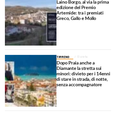
Laino Borgo, al via la prima
edizione del Premio
Artemide: tra i premiati
Greco, Gallo e Mollo
TIRRENO
13 ore fa
Dopo Praia anche a
Diamante la stretta sui
minori: divieto per i 14enni
di stare in strada, di notte,
senza accompagnatore