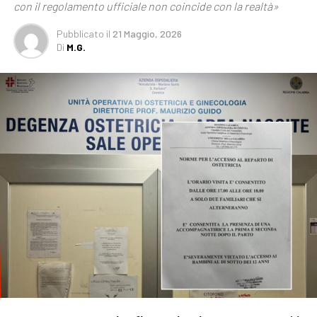
con il regolamento ufficiale non coincide con la realtà»
Pubblicato
il
21 Maggio, 2026
Di
M.G.