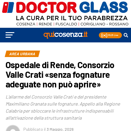
AREA URBANA
Ospedale di Rende, Consorzio
Valle Crati «senza fognature
adeguate non può aprire»
L’allarme del Consorzio Valle Crati e del presidente
Maximiliano Granata sulle fognature. Appello alla Regione
Calabria per sbloccare le infrastrutture indispensabili
all’attivazione della struttura sanitaria
Pubblicato
il
3 Maggio, 2026