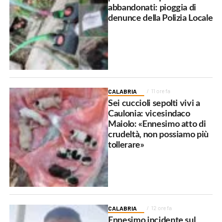
abbandonati: pioggia di
denunce della Polizia Locale
CALABRIA
11 ore fa
Sei cuccioli sepolti vivi a
Caulonia: vicesindaco
Maiolo: «Ennesimo atto di
crudeltà, non possiamo più
tollerare»
CALABRIA
12 ore fa
Ennesimo incidente sul