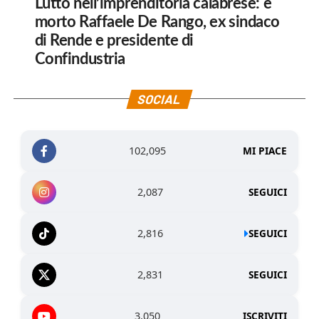
Lutto nell’imprenditoria calabrese: è
morto Raffaele De Rango, ex sindaco
di Rende e presidente di
Confindustria
SOCIAL
102,095
MI PIACE
2,087
SEGUICI
2,816
SEGUICI
2,831
SEGUICI
3,050
ISCRIVITI