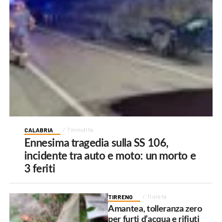
CALABRIA
7 minuti fa
Ennesima tragedia sulla SS 106,
incidente tra auto e moto: un morto e
3 feriti
TIRRENO
11 ore fa
Amantea, tolleranza zero
per furti d’acqua e rifiuti