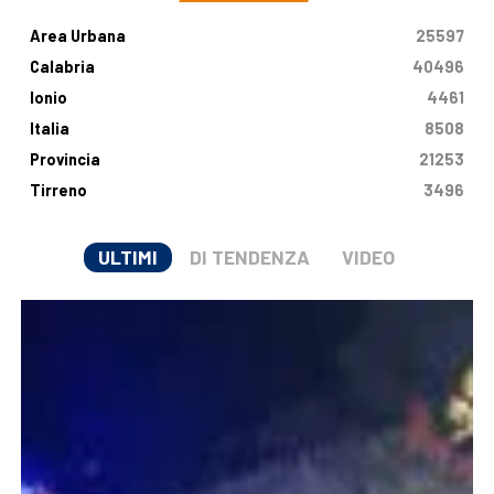
Area Urbana
25597
Calabria
40496
Ionio
4461
Italia
8508
Provincia
21253
Tirreno
3496
ULTIMI
DI TENDENZA
VIDEO