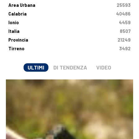
Area Urbana
25593
Calabria
40486
Ionio
4459
Italia
8507
Provincia
21249
Tirreno
3492
ULTIMI
DI TENDENZA
VIDEO