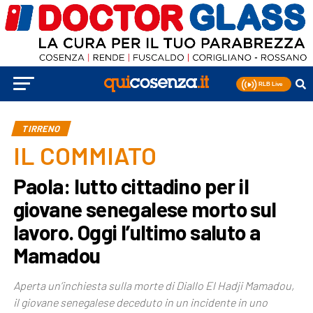
TIRRENO
IL COMMIATO
Paola: lutto cittadino per il
giovane senegalese morto sul
lavoro. Oggi l’ultimo saluto a
Mamadou
Aperta un’inchiesta sulla morte di Diallo El Hadji Mamadou,
il giovane senegalese deceduto in un incidente in uno