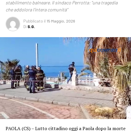
stabilimento balneare. Il sindaco Perrotta: “una tragedia
che addolora l’intera comunità”
Pubblicato
il
15 Maggio, 2026
Di
S.G.
PAOLA (CS) – Lutto cittadino oggi a Paola dopo la morte