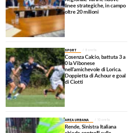
linee strategiche, in campo
oltre 20 milioni
SPORT
8 ore fa
Cosenza Calcio, battuta 3 a
0 la Vibonese
nell’amichevole di Lorica.
Doppietta di Achour e goal
di Ciotti
AREA URBANA
10 ore fa
Rende, Sinistra Italiana