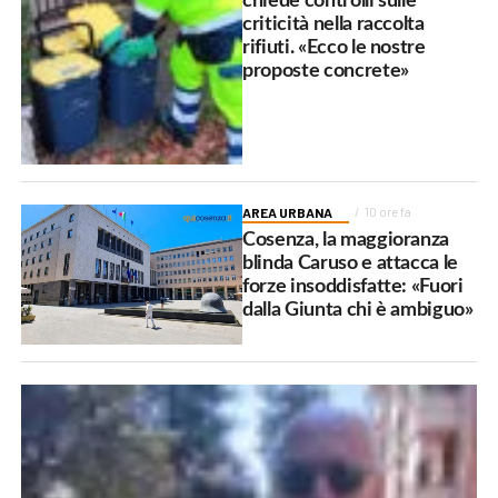
chiede controlli sulle
criticità nella raccolta
rifiuti. «Ecco le nostre
proposte concrete»
AREA URBANA
10 ore fa
Cosenza, la maggioranza
blinda Caruso e attacca le
forze insoddisfatte: «Fuori
dalla Giunta chi è ambiguo»