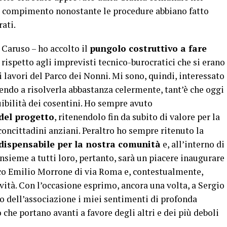
 a compimento nonostante le procedure abbiano fatto
ati.
 Caruso – ho accolto il
pungolo costruttivo a fare
rispetto agli imprevisti tecnico-burocratici che si erano
ei lavori del Parco dei Nonni. Mi sono, quindi, interessato
endo a risolverla abbastanza celermente, tant’è che oggi
uibilità dei cosentini. Ho sempre avuto
del progetto
, ritenendolo fin da subito di valore per la
concittadini anziani. Peraltro ho sempre ritenuto la
ndispensabile per la nostra comunità
e, all’interno di
Insieme a tutti loro, pertanto, sarà un piacere inaugurare
arco Emilio Morrone di via Roma e, contestualmente,
ività. Con l’occasione esprimo, ancora una volta, a Sergio
o dell’associazione i miei sentimenti di profonda
che portano avanti a favore degli altri e dei più deboli