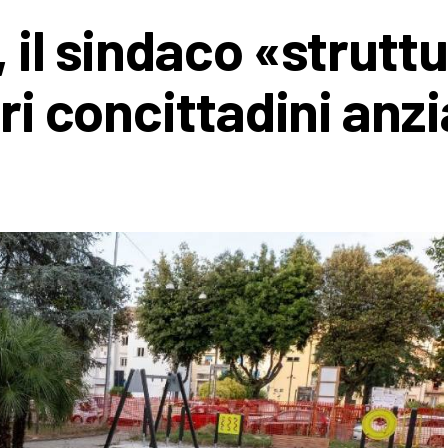
 il sindaco «struttu
tri concittadini anz