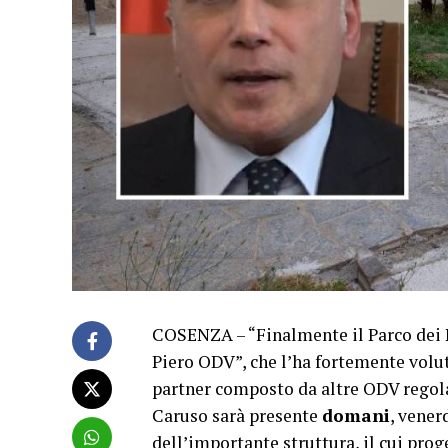
COSENZA – “Finalmente il Parco dei N
Piero ODV”, che l’ha fortemente volut
partner composto da altre ODV regolar
Caruso sarà presente
domani
, vener
dell’importante struttura, il cui pro