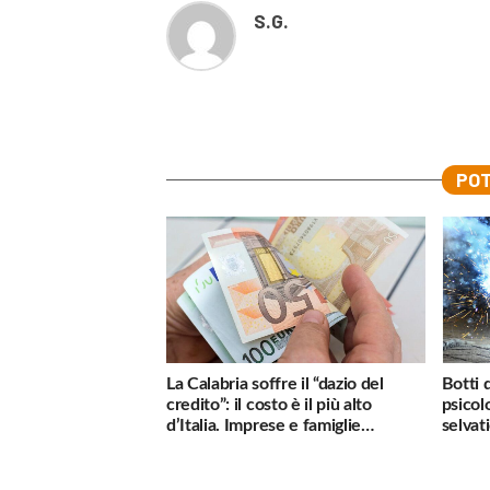
S.G.
POT
La Calabria soffre il “dazio del
Botti 
credito”: il costo è il più alto
psicol
d’Italia. Imprese e famiglie
selvati
penalizzate