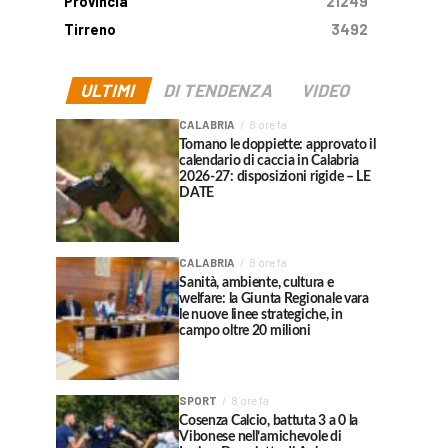
Provincia
21249
Tirreno
3492
ULTIMI
DI TENDENZA
VIDEO
CALABRIA
8 ore fa
Tornano le doppiette: approvato il
calendario di caccia in Calabria
2026-27: disposizioni rigide – LE
DATE
CALABRIA
8 ore fa
Sanità, ambiente, cultura e
welfare: la Giunta Regionale vara
le nuove linee strategiche, in
campo oltre 20 milioni
SPORT
8 ore fa
Cosenza Calcio, battuta 3 a 0 la
Vibonese nell’amichevole di