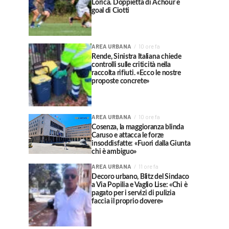
Lorica. Doppietta di Achour e
goal di Ciotti
AREA URBANA
10 ore fa
Rende, Sinistra Italiana chiede
controlli sulle criticità nella
raccolta rifiuti. «Ecco le nostre
proposte concrete»
AREA URBANA
10 ore fa
Cosenza, la maggioranza blinda
Caruso e attacca le forze
insoddisfatte: «Fuori dalla Giunta
chi è ambiguo»
AREA URBANA
11 ore fa
Decoro urbano, Blitz del Sindaco
a Via Popilia e Vaglio Lise: «Chi è
pagato per i servizi di pulizia
faccia il proprio dovere»