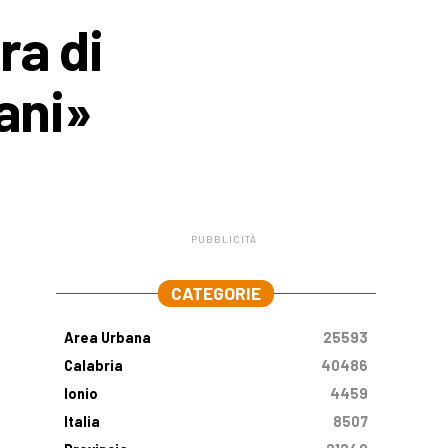
ra di
iani»
PUBBLICITÀ
.
CATEGORIE
Area Urbana
25593
Calabria
40486
Ionio
4459
Italia
8507