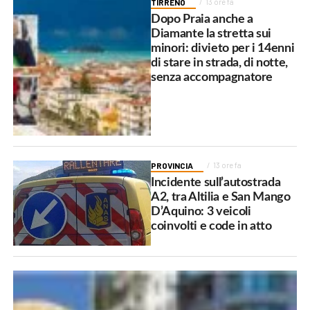
TIRRENO
13 ore fa
Dopo Praia anche a
Diamante la stretta sui
minori: divieto per i 14enni
di stare in strada, di notte,
senza accompagnatore
PROVINCIA
13 ore fa
Incidente sull’autostrada
A2, tra Altilia e San Mango
D’Aquino: 3 veicoli
coinvolti e code in atto