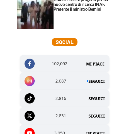
UniCal: nasce il progetto per un
nuovo centro di ricerca INAF.
Presente il ministro Bernini
SOCIAL
102,092
MI PIACE
2,087
SEGUICI
2,816
SEGUICI
2,831
SEGUICI
3,050
ISCRIVITI