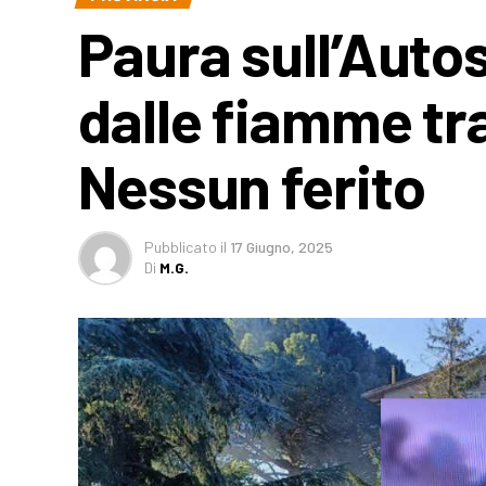
Paura sull’Auto
dalle fiamme tr
Nessun ferito
Pubblicato
il
17 Giugno, 2025
Di
M.G.