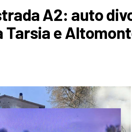
strada A2: auto div
a Tarsia e Altomont