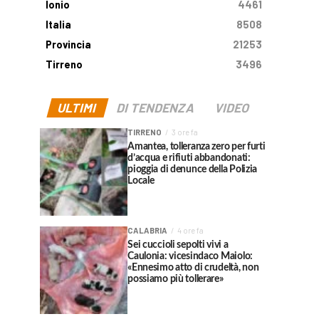
Ionio
4461
Italia
8508
Provincia
21253
Tirreno
3496
ULTIMI
DI TENDENZA
VIDEO
TIRRENO
3 ore fa
Amantea, tolleranza zero per furti
d’acqua e rifiuti abbandonati:
pioggia di denunce della Polizia
Locale
CALABRIA
4 ore fa
Sei cuccioli sepolti vivi a
Caulonia: vicesindaco Maiolo:
«Ennesimo atto di crudeltà, non
possiamo più tollerare»