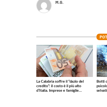
M.G.
POT
La Calabria soffre il “dazio del
Botti 
credito”: il costo è il più alto
psicol
d’Italia. Imprese e famiglie
selvati
penalizzate