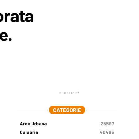
orata
e.
PUBBLICITÀ
.
CATEGORIE
Area Urbana
25597
Calabria
40495