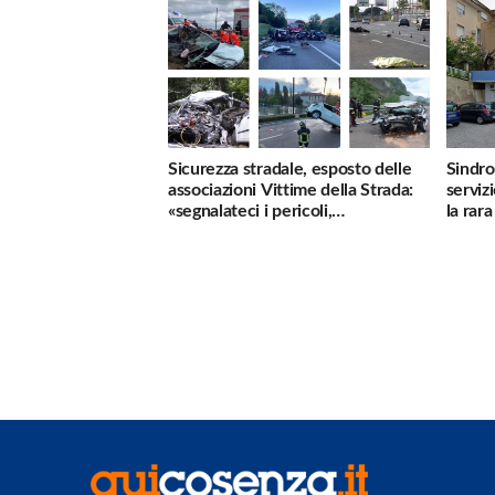
Sicurezza stradale, esposto delle
Sindro
associazioni Vittime della Strada:
serviz
«segnalateci i pericoli,
la rar
interverremo subito»