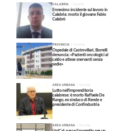
CALABRIA
5 ore fa
Ennesimo incidente sul lavoro in
Calabria: morto il giovane Fabio
Calabrò
PROVINCIA
5 ore fa
Ospedale di Castrovillari, Borrelli
denuncia: «Pazienti oncologici al
caldo e attese snervanti senza
sedie»
AREA URBANA
6 ore fa
Lutto nell’imprenditoria
calabrese: è morto Raffaele De
Rango, ex sindaco di Rende e
presidente di Confindustria
AREA URBANA
6 ore fa