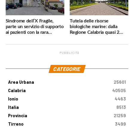
Sindrome dell’X Fragile,
Tutela delle risorse
parte un servizio di supporto
biologiche marine: dalla
ai pazienti con la rara
Regione Calabria quasi 2
malattia genetica
milioni di euro
PUBBLICITÀ
.
CATEGORIE
Area Urbana
25601
Calabria
40505
Ionio
4463
Italia
8513
Provincia
21259
Tirreno
3499