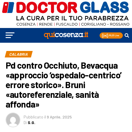
CALABRIA
Pd contro Occhiuto, Bevacqua
«approccio ‘ospedalo-centrico’
errore storico». Bruni
«autoreferenziale, sanità
affonda»
Pubblicato
il
9 Aprile, 2025
Di
S.G.