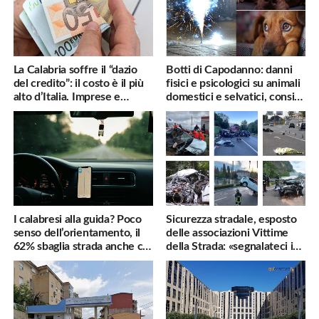
La Calabria soffre il “dazio
Botti di Capodanno: danni
del credito”: il costo è il più
fisici e psicologici su animali
alto d’Italia. Imprese e
domestici e selvatici, consigli
famiglie penalizzate
utili
I calabresi alla guida? Poco
Sicurezza stradale, esposto
senso dell’orientamento, il
delle associazioni Vittime
62% sbaglia strada anche col
della Strada: «segnalateci i
navigatore
pericoli, interverremo
subito»