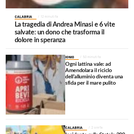
CALABRIA
12 minuti fa
La tragedia di Andrea Minasi e 6 vite
salvate: un dono che trasforma il
dolore in speranza
IONIO
50 minuti fa
Ogni lattina vale: ad
Amendolara il riciclo
dell’alluminio diventa una
sfida per il mare pulito
CALABRIA
2 ore fa