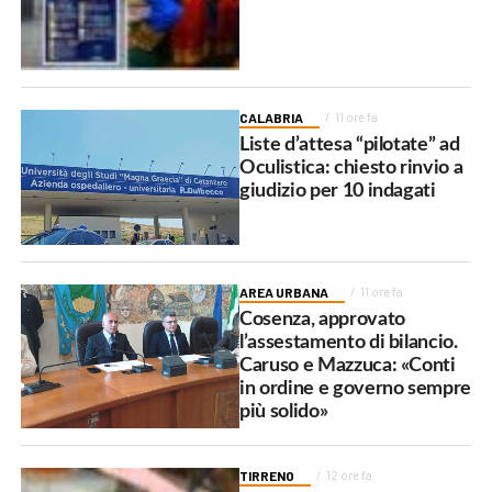
CALABRIA
11 ore fa
Liste d’attesa “pilotate” ad
Oculistica: chiesto rinvio a
giudizio per 10 indagati
AREA URBANA
11 ore fa
Cosenza, approvato
l’assestamento di bilancio.
Caruso e Mazzuca: «Conti
in ordine e governo sempre
più solido»
TIRRENO
12 ore fa