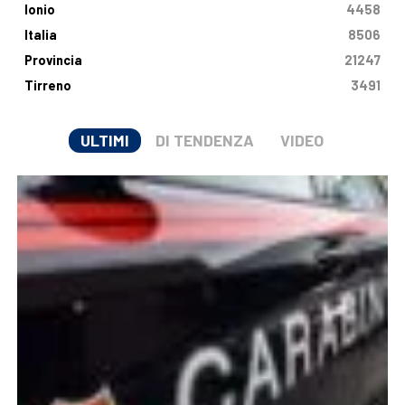
Ionio
4458
Italia
8506
Provincia
21247
Tirreno
3491
ULTIMI
DI TENDENZA
VIDEO