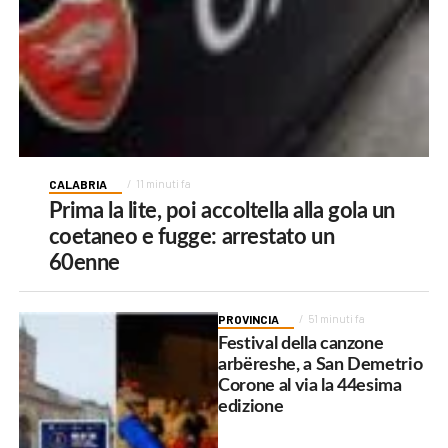
CALABRIA
11 minuti fa
Prima la lite, poi accoltella alla gola un
coetaneo e fugge: arrestato un
60enne
PROVINCIA
51 minuti fa
Festival della canzone
arbëreshe, a San Demetrio
Corone al via la 44esima
edizione