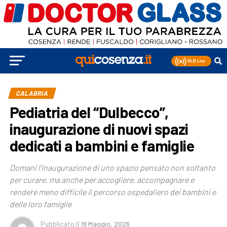
CALABRIA
Pediatria del “Dulbecco”,
inaugurazione di nuovi spazi
dedicati a bambini e famiglie
Domani l’inaugurazione di uno spazio pensato non soltanto
per curare, ma anche per accogliere, accompagnare e
rendere meno difficile il percorso ospedaliero dei bambini e
delle loro famiglie
Pubblicato
il
19 Maggio, 2026