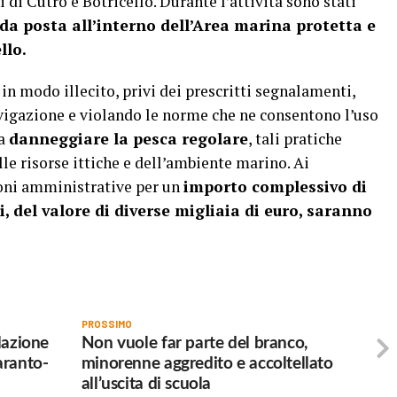
 di Cutro e Botricello. Durante l’attività sono stati
 da posta all’interno dell’Area marina protetta e
llo.
in modo illecito, privi dei prescritti segnalamenti,
vigazione e violando le norme che ne consentono l’uso
 a
danneggiare la pesca regolare
, tali pratiche
e risorse ittiche e dell’ambiente marino. Ai
ioni amministrative per un
importo complessivo di
i, del valore di diverse migliaia di euro, saranno
PROSSIMO
olazione
Non vuole far parte del branco,
aranto-
minorenne aggredito e accoltellato
all’uscita di scuola