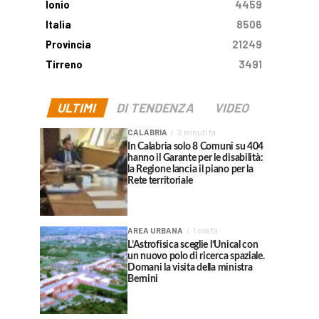
Ionio
4459
Italia
8506
Provincia
21249
Tirreno
3491
ULTIMI
DI TENDENZA
VIDEO
CALABRIA
2 minuti fa
In Calabria solo 8 Comuni su 404
hanno il Garante per le disabilità:
la Regione lancia il piano per la
Rete territoriale
AREA URBANA
1 ora fa
L’Astrofisica sceglie l’Unical con
un nuovo polo di ricerca spaziale.
Domani la visita della ministra
Bernini