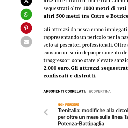
Rizzuto e i tratti di mare tra i Comuni
sequestrati oltre
1000 metri di reti
altri 500 metri tra Cutro e Botrice
Gli attrezzi da pesca erano impiegati 
rappresentando un pericolo per la na
solo ai pescatori professionali. Oltre
causano un serio depauperamento dell
trasgressori sono state elevate sanz
2.000 euro
.
Gli attrezzi sequestrat
confiscati e distrutti.
ARGOMENTI CORRELATI:
COPERTINA
NON PERDERE
Trenitalia: modifiche alla circ
per oltre un mese sulla linea T
Potenza-Battipaglia