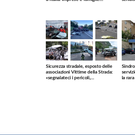
penalizzate
Sicurezza stradale, esposto delle
Sindro
associazioni Vittime della Strada:
serviz
«segnalateci i pericoli,
la rar
interverremo subito»