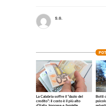
S.G.
POT
La Calabria soffre il “dazio del
Botti 
credito”: il costo è il più alto
psicol
d’Italia. Imprese e famiglie
selvati