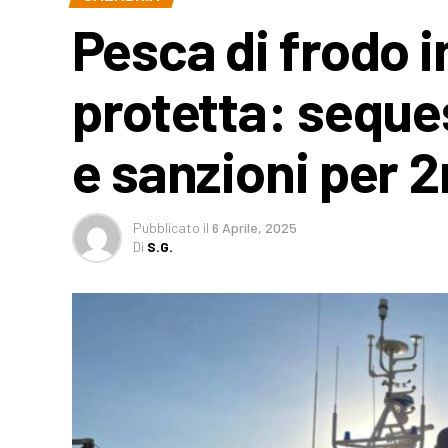
Pesca di frodo 
protetta: seques
e sanzioni per 2
Pubblicato
il
6 Aprile, 2025
Di
S.G.