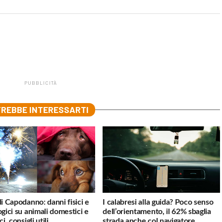
PUBBLICITÀ
REBBE INTERESSARTI
di Capodanno: danni fisici e
I calabresi alla guida? Poco senso
ogici su animali domestici e
dell’orientamento, il 62% sbaglia
ci, consigli utili
strada anche col navigatore