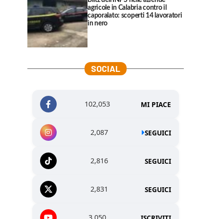
Blitz dell’INPS nelle aziende
agricole in Calabria contro il
caporalato: scoperti 14 lavoratori
in nero
SOCIAL
102,053
MI PIACE
2,087
SEGUICI
2,816
SEGUICI
2,831
SEGUICI
3,050
ISCRIVITI