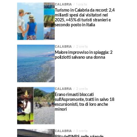
CALABRIA
1 ora fa
Turismo in Calabria da record: 2,4
miliardi spesi dai visitatori nel
2025, +45% di turisti stranieri e
secondo posto in Italia
CALABRIA
2 ore fa
Malore improvviso in spiaggia: 2
poliziotti salvano una donna
CALABRIA
2 ore fa
Erano rimasti bloccati
sull’Aspromonte, tratti in salvo 18
escursionisti, tra di loro anche
minori
CALABRIA
3 ore fa