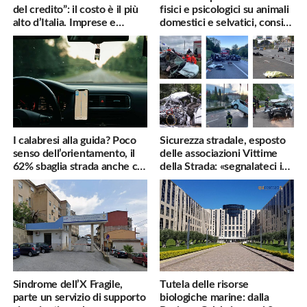
del credito”: il costo è il più
fisici e psicologici su animali
alto d’Italia. Imprese e
domestici e selvatici, consigli
famiglie penalizzate
utili
I calabresi alla guida? Poco
Sicurezza stradale, esposto
senso dell’orientamento, il
delle associazioni Vittime
62% sbaglia strada anche col
della Strada: «segnalateci i
navigatore
pericoli, interverremo
subito»
Sindrome dell’X Fragile,
Tutela delle risorse
parte un servizio di supporto
biologiche marine: dalla