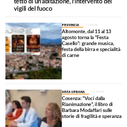
tetto di un’abitazione, l’intervento dei
vigili del fuoco
PROVINCIA
1 ora fa
Altomonte, dal 11 al 13
agosto torna la “Festa
Casello”: grande musica,
festa della birra e specialità
di carne
AREA URBANA
2 ore fa
Cosenza: “Voci dalla
Rianimazione”, il libro di
Barbara Modaffari sulle
storie di fragilità e speranza