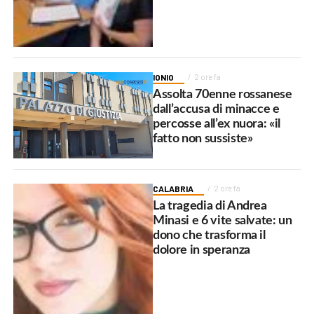
IONIO
2 ore fa
Assolta 70enne rossanese
dall’accusa di minacce e
percosse all’ex nuora: «il
fatto non sussiste»
CALABRIA
2 ore fa
La tragedia di Andrea
Minasi e 6 vite salvate: un
dono che trasforma il
dolore in speranza