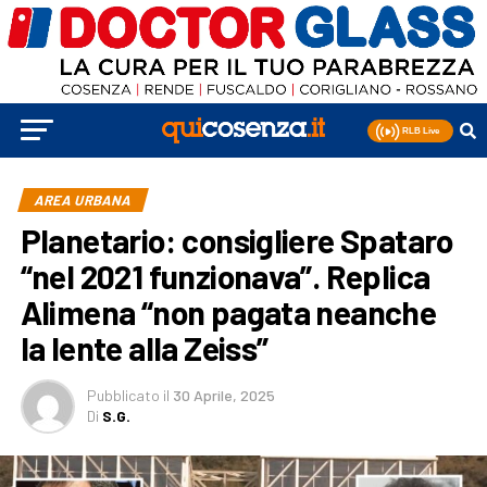
AREA URBANA
Planetario: consigliere Spataro
“nel 2021 funzionava”. Replica
Alimena “non pagata neanche
la lente alla Zeiss”
Pubblicato
il
30 Aprile, 2025
Di
S.G.