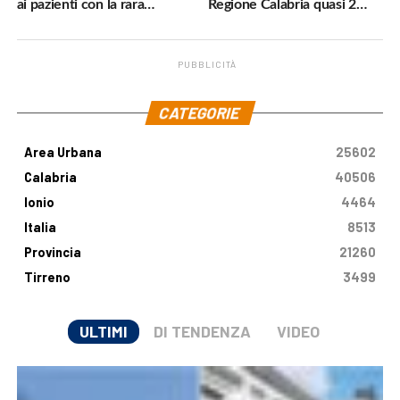
ai pazienti con la rara
Regione Calabria quasi 2
malattia genetica
milioni di euro
PUBBLICITÀ
.
CATEGORIE
Area Urbana
25602
Calabria
40506
Ionio
4464
Italia
8513
Provincia
21260
Tirreno
3499
ULTIMI
DI TENDENZA
VIDEO