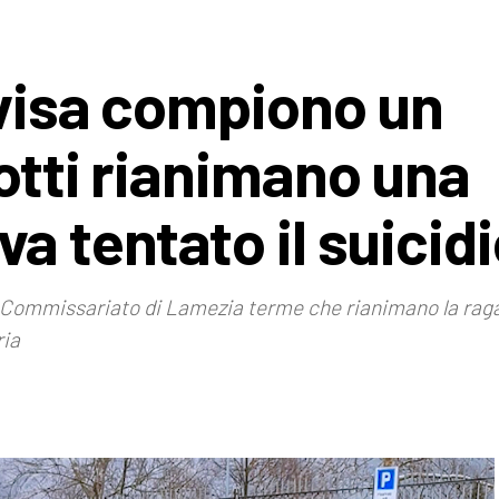
ivisa compiono un
otti rianimano una
a tentato il suicid
el Commissariato di Lamezia terme che rianimano la raga
ria