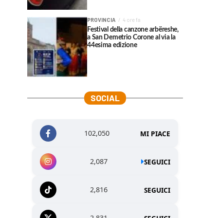
PROVINCIA
4 ore fa
Festival della canzone arbëreshe,
a San Demetrio Corone al via la
44esima edizione
SOCIAL
102,050
MI PIACE
2,087
SEGUICI
2,816
SEGUICI
2,831