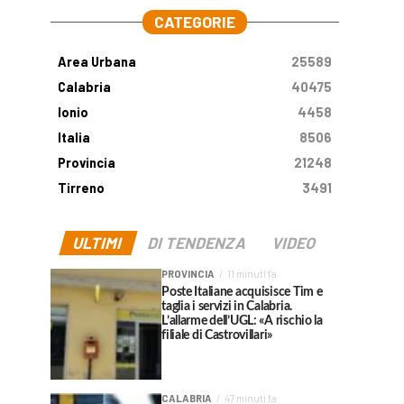
CATEGORIE
Area Urbana
25589
Calabria
40475
Ionio
4458
Italia
8506
Provincia
21248
Tirreno
3491
ULTIMI
DI TENDENZA
VIDEO
PROVINCIA
11 minuti fa
Poste Italiane acquisisce Tim e
taglia i servizi in Calabria.
L’allarme dell’UGL: «A rischio la
filiale di Castrovillari»
CALABRIA
47 minuti fa