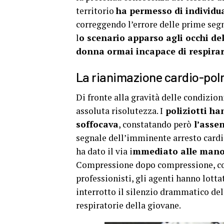
territorio
ha permesso di individu
correggendo l’errore delle prime segn
l
o scenario apparso agli occhi de
donna ormai incapace di respir
La rianimazione cardio-pol
Di fronte alla gravità delle condizion
assoluta risolutezza. I
poliziotti h
soffocava
, constatando però
l’assen
segnale dell’imminente arresto card
ha dato il via i
mmediato alle mano
Compressione dopo compressione, con 
professionisti, gli agenti hanno lott
interrotto il silenzio drammatico del
respiratorie della giovane.