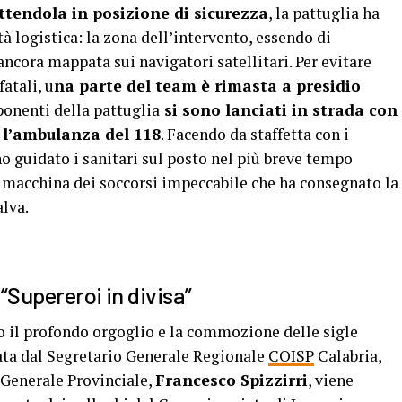
tendola in posizione di sicurezza
, la pattuglia ha
à logistica: la zona dell’intervento, essendo di
ancora mappata sui navigatori satellitari. Per evitare
fatali, u
na parte del team è rimasta a presidio
ponenti della pattuglia
si sono lanciati in strada con
e l’ambulanza del 118
. Facendo da staffetta con i
no guidato i sanitari sul posto nel più breve tempo
a macchina dei soccorsi impeccabile che ha consegnato la
alva.
 “Supereroi in divisa”
o il profondo orgoglio e la commozione delle sigle
mata dal Segretario Generale Regionale
COISP
Calabria,
o Generale Provinciale,
Francesco Spizzirri
, viene