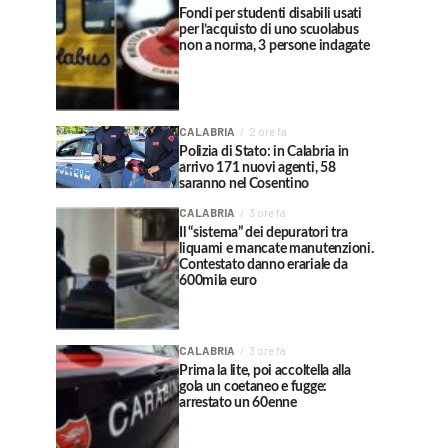
Fondi per studenti disabili usati
per l’acquisto di uno scuolabus
non a norma, 3 persone indagate
CALABRIA
2 ore fa
Polizia di Stato: in Calabria in
arrivo 171 nuovi agenti, 58
saranno nel Cosentino
CALABRIA
3 ore fa
Il “sistema” dei depuratori tra
liquami e mancate manutenzioni.
Contestato danno erariale da
600mila euro
CALABRIA
3 ore fa
Prima la lite, poi accoltella alla
gola un coetaneo e fugge:
arrestato un 60enne