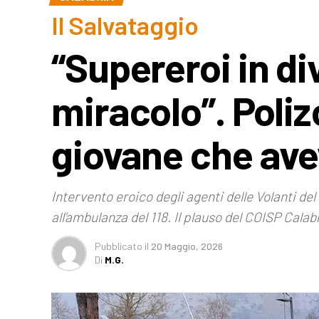
Il Salvataggio
“Supereroi in d
miracolo”. Poliz
giovane che avev
Intervento eroico degli agenti delle Volanti d
all’ambulanza del 118. Il plauso del COISP Calab
Pubblicato
il
20 Maggio, 2026
Di
M.G.