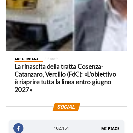
AREA URBANA
2 ore fa
La rinascita della tratta Cosenza-
Catanzaro, Vercillo (FdC): «L’obiettivo
è riaprire tutta la linea entro giugno
2027»
SOCIAL
102,151
MI PIACE