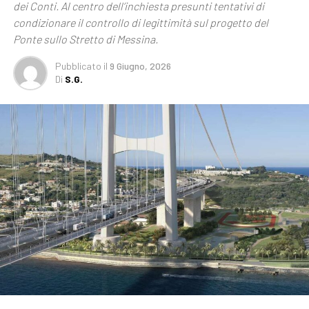
dei Conti. Al centro dell’inchiesta presunti tentativi di
condizionare il controllo di legittimità sul progetto del
Ponte sullo Stretto di Messina.
Pubblicato
il
9 Giugno, 2026
Di
S.G.