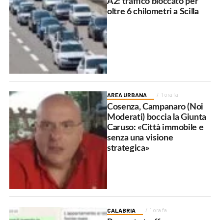
A2: traffico bloccato per
oltre 6 chilometri a Scilla
AREA URBANA
1 ora fa
Cosenza, Campanaro (Noi
Moderati) boccia la Giunta
Caruso: «Città immobile e
senza una visione
strategica»
CALABRIA
1 ora fa