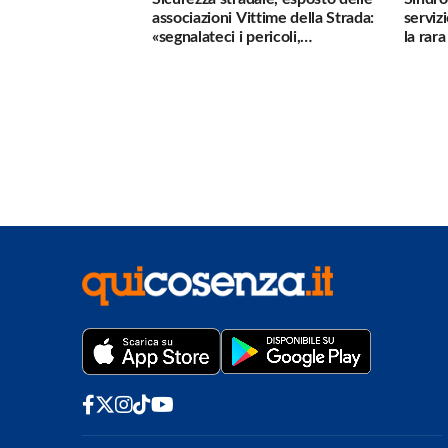
associazioni Vittime della Strada:
serviz
«segnalateci i pericoli,
la rar
interverremo subito»