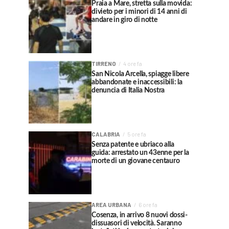
Praia a Mare, stretta sulla movida:
divieto per i minori di 14 anni di
andare in giro di notte
TIRRENO
4 ore fa
San Nicola Arcella, spiagge libere
abbandonate e inaccessibili: la
denuncia di Italia Nostra
CALABRIA
5 ore fa
Senza patente e ubriaco alla
guida: arrestato un 43enne per la
morte di un giovane centauro
AREA URBANA
6 ore fa
Cosenza, in arrivo 8 nuovi dossi-
dissuasori di velocità. Saranno