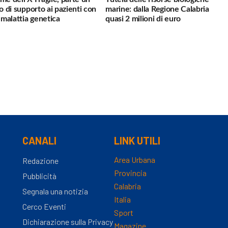
io di supporto ai pazienti con
marine: dalla Regione Calabria
a malattia genetica
quasi 2 milioni di euro
CANALI
LINK UTILI
Area Urbana
Redazione
Provincia
Pubblicità
Calabria
Segnala una notizia
Italia
Cerco Eventi
Sport
Dichiarazione sulla Privacy
Magazine