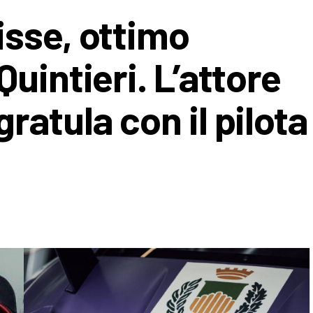
sse, ottimo
uintieri. L’attore
atula con il pilota