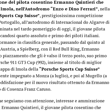
ne del pilota cosentino Ermanno Quintieri che
i Imola, nell’Autodromo “Enzo e Dino Ferrari”
, nella
Sports Cup Suisse”
, prestigiosissima competizione
 Portogallo, all’autodromo di Internacional do Algarve di
minata nel tardo pomeriggio di oggi, il giovane pilota
icandosi quarto assoluto e primo dei piloti italiani.
ormance in classifica generale, passando dal quinto al
Austria, a Spielberg, con il Red Bull Ring, Ermanno
mo piazzamento che gli è valso il terzo posto, suo primo
rsche 911 GT3 Cup (992), insieme al titolo di miglior
tappa di Imola della
“Porsche Sports Cup Suisse”
nte impegnato a Monza (a luglio), e poi al Mugello (a
Soddisfazione per il nuovo risultato ottenuto da Ermanno
o di Cosenza Franz Caruso.
 che seguiamo con attenzione, interesse e ammirazione
di Ermanno Quintieri, il giovane pilota cosentino che