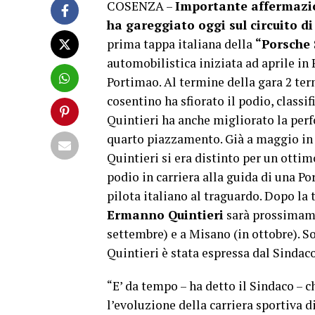
COSENZA –
Importante affermazio
ha gareggiato oggi sul circuito d
prima tappa italiana della
“Porsche 
automobilistica iniziata ad aprile in
Portimao. Al termine della gara 2 ter
cosentino ha sfiorato il podio, classif
Quintieri ha anche migliorato la perf
quarto piazzamento. Già a maggio in 
Quintieri si era distinto per un otti
podio in carriera alla guida di una Po
pilota italiano al traguardo. Dopo la 
Ermanno Quintieri
sarà prossimame
settembre) e a Misano (in ottobre). 
Quintieri è stata espressa dal Sindac
“E’ da tempo – ha detto il Sindaco –
l’evoluzione della carriera sportiva 