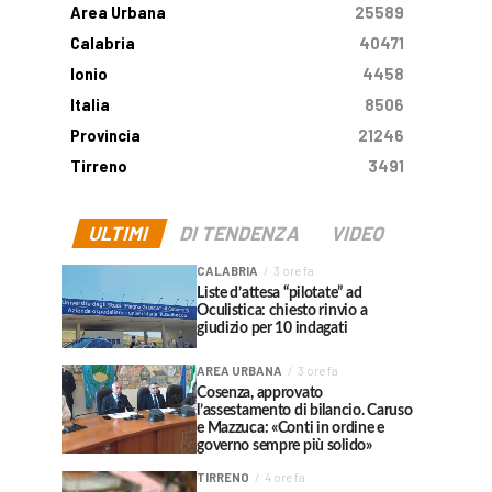
Area Urbana
25589
Calabria
40471
Ionio
4458
Italia
8506
Provincia
21246
Tirreno
3491
ULTIMI
DI TENDENZA
VIDEO
CALABRIA
3 ore fa
Liste d’attesa “pilotate” ad
Oculistica: chiesto rinvio a
giudizio per 10 indagati
AREA URBANA
3 ore fa
Cosenza, approvato
l’assestamento di bilancio. Caruso
e Mazzuca: «Conti in ordine e
governo sempre più solido»
TIRRENO
4 ore fa