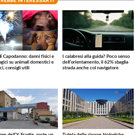
REBBE INTERESSARTI
di Capodanno: danni fisici e
I calabresi alla guida? Poco senso
ogici su animali domestici e
dell’orientamento, il 62% sbaglia
ci, consigli utili
strada anche col navigatore
me dell’X Fragile, parte un
Tutela delle risorse biologiche