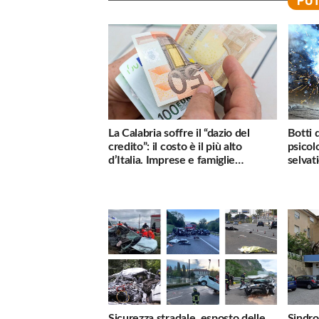
POT
La Calabria soffre il “dazio del
Botti 
credito”: il costo è il più alto
psicol
d’Italia. Imprese e famiglie
selvati
penalizzate
Sicurezza stradale, esposto delle
Sindro