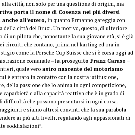
lla città, non solo per una questione di origini, ma
tiva porta il nome di Cosenza nei più diversi
d anche all’estero,
in quanto Ermanno gareggia con
della città dei Bruzi. Un motivo, questo, di ulteriore
di un pilota che, nonostante la sua giovane età, si è già
ei circuiti che contano, prima nel karting ed ora in
stigio come la Porsche Cup Suisse che si è corsa oggi ad
istrazione comunale – ha prosegui
to Franz Caruso –
tieri, quale vero
astro nascente del motorismo
 è entrato in contatto con la nostra istituzione,
e, della passione che lo anima in ogni competizione,
caparbietà e alla capacità reattiva che è in grado di
 difficoltà che possono presentarsi in ogni corsa.
raggiunti e siamo altresì convinti che la sua parabola
endere ai più alti livelli, regalando agli appassionati di
nte soddisfazioni”.