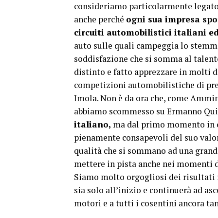
consideriamo particolarmente legato a
anche perché
ogni sua impresa spor
circuiti automobilistici italiani e
auto sulle quali campeggia lo stemma 
soddisfazione che si somma al talento 
distinto e fatto apprezzare in molti d
competizioni automobilistiche di pre
Imola. Non è da ora che, come Ammin
abbiamo scommesso su Ermanno Quin
italiano,
ma dal primo momento in cui
pienamente consapevoli del suo valor
qualità che si sommano ad una grande 
mettere in pista anche nei momenti di
Siamo molto orgogliosi dei risultati 
sia solo all’inizio e continuerà ad asc
motori e a tutti i cosentini ancora ta