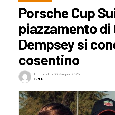
Porsche Cup Sui
piazzamento di Q
Dempsey si congr
cosentino
Pubblicato
il
22 Giugno, 2025
Di
S.M.