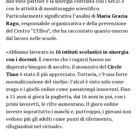
dall’ente partner e la sinergia costruita con i Ser.D. e
con le attività di monitoraggio scientifico.
Particolarmente significativa l’analisi di
Maria Grazia
Rago
, responsabile organizzativa e della prevenzione
del Centro “L’Ulivo”, che ha raccontato quanto emerso
dal lavoro nelle scuole.
«Abbiamo lavorato in
16 istituti scolastici in sinergia
con i docenti
. È emerso che i ragazzi hanno un
disperato bisogno di ascolto; il momento del
Circle
Time
è stato il più apprezzato. Tuttavia, c’è una forte
normalizzazione del rischio: l’alcol è visto solo come
svago e i giochi online come passatempi innocenti. Fino
a 15 anni si gioca la paghetta, dai 16 anni in poi, con i
primi lavoretti, le cifre aumentano. Il gioco online
investe soprattutto i maschi e, purtroppo, i giovani non
vedono più gli adulti come punti di riferimento,
rifugiandosi nel virtuale».