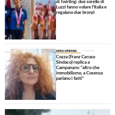
di Twirling: due sorelle di
Luzzi fanno volare l’Italia e
regalano due bronzi
AREA URBANA
4 ore fa
Cozza (Franz Caruso
Sindaco) replica a
Campanaro: “altro che
immobilismo, a Cosenza
parlano i fatti”