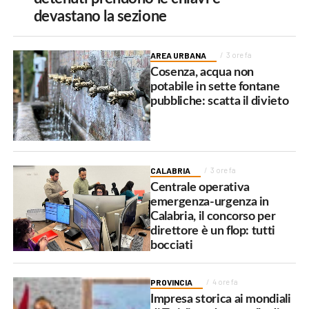
devastano la sezione
AREA URBANA
3 ore fa
Cosenza, acqua non
potabile in sette fontane
pubbliche: scatta il divieto
CALABRIA
3 ore fa
Centrale operativa
emergenza-urgenza in
Calabria, il concorso per
direttore è un flop: tutti
bocciati
PROVINCIA
4 ore fa
Impresa storica ai mondiali