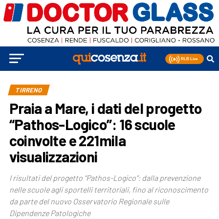
TIRRENO
Praia a Mare, i dati del progetto
“Pathos-Logico”: 16 scuole
coinvolte e 221mila
visualizzazioni
I risultati del progetto “Pathos-Logico”: dalla prevenzione
nelle scuole agli sportelli territoriali, fino al riconoscimento
da parte del nuovo Osservatorio Regionale sulle
Dipendenze Patologiche