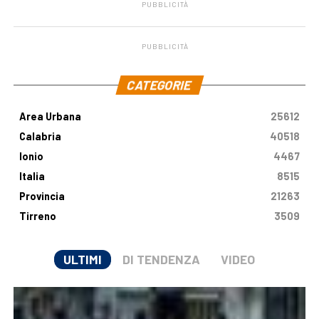
PUBBLICITÀ
PUBBLICITÀ
.
CATEGORIE
Area Urbana
25612
Calabria
40518
Ionio
4467
Italia
8515
Provincia
21263
Tirreno
3509
ULTIMI
DI TENDENZA
VIDEO