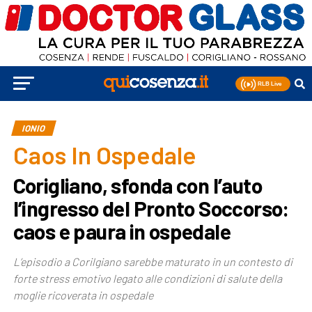
IONIO
Caos In Ospedale
Corigliano, sfonda con l’auto
l’ingresso del Pronto Soccorso:
caos e paura in ospedale
L’episodio a Corilgiano sarebbe maturato in un contesto di
forte stress emotivo legato alle condizioni di salute della
moglie ricoverata in ospedale