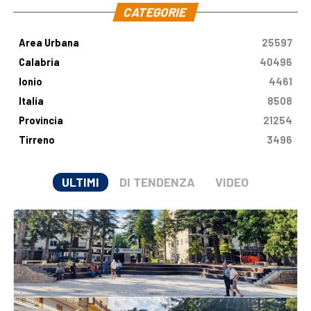
CATEGORIE
Area Urbana
25597
Calabria
40496
Ionio
4461
Italia
8508
Provincia
21254
Tirreno
3496
ULTIMI
DI TENDENZA
VIDEO