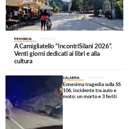
PROVINCIA
17 minuti fa
A Camigliatello “IncontriSilani 2026”.
Venti giorni dedicati ai libri e alla
cultura
CALABRIA
41 minuti fa
Ennesima tragedia sulla SS
106, incidente tra auto e
moto: un morto e 3 feriti