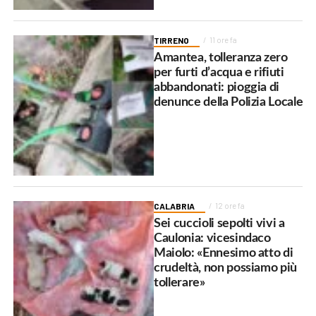
TIRRENO
11 ore fa
Amantea, tolleranza zero
per furti d’acqua e rifiuti
abbandonati: pioggia di
denunce della Polizia Locale
CALABRIA
12 ore fa
Sei cuccioli sepolti vivi a
Caulonia: vicesindaco
Maiolo: «Ennesimo atto di
crudeltà, non possiamo più
tollerare»