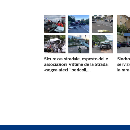
penalizzate
Sicurezza stradale, esposto delle
Sindro
associazioni Vittime della Strada:
serviz
«segnalateci i pericoli,
la rar
interverremo subito»