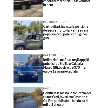
caporalato: scoperti 14 lavoratori
in nero
PROVINCIA
1 ora fa
Castrovillari, incassa la pensione
del padre morto da 7 anni e casa
popolare occupata: coniugi nei
guai
CALABRIA
2 ore fa
Infiltrazioni mafiose negli appalti
pubblici tra Sicilia e Calabria.
Flusso fittizio da oltre 370mila
euro e 12 misure cautelari
IONIO
2 ore fa
Continua la messa in sicurezza del
fiume Crati, lavori tra Cassano e
Co-Ro: pubblicato il bando da 4
milioni di euro