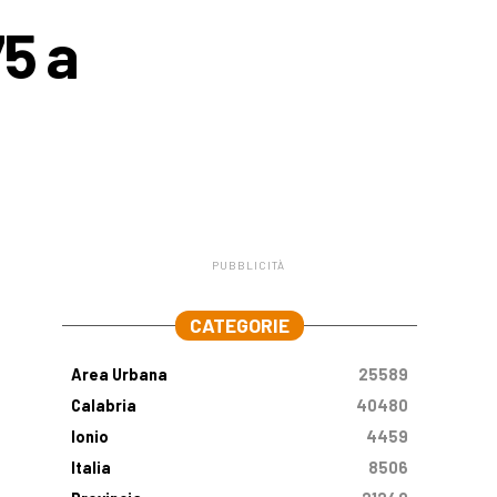
75 a
PUBBLICITÀ
.
CATEGORIE
Area Urbana
25589
Calabria
40480
Ionio
4459
Italia
8506