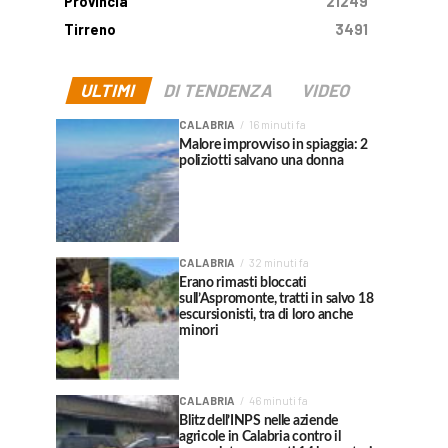
Provincia
21249
Tirreno
3491
ULTIMI
DI TENDENZA
VIDEO
CALABRIA
16 minuti fa
Malore improvviso in spiaggia: 2
poliziotti salvano una donna
CALABRIA
32 minuti fa
Erano rimasti bloccati
sull’Aspromonte, tratti in salvo 18
escursionisti, tra di loro anche
minori
CALABRIA
46 minuti fa
Blitz dell’INPS nelle aziende
agricole in Calabria contro il