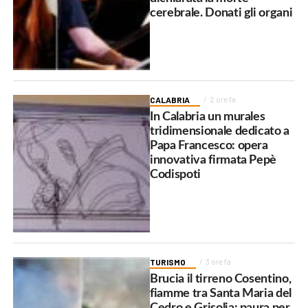
cerebrale. Donati gli organi
CALABRIA
2 ore fa
In Calabria un murales
tridimensionale dedicato a
Papa Francesco: opera
innovativa firmata Pepè
Codispoti
TURISMO
3 ore fa
Brucia il tirreno Cosentino,
fiamme tra Santa Maria del
Cedro e Grisolia: paura per