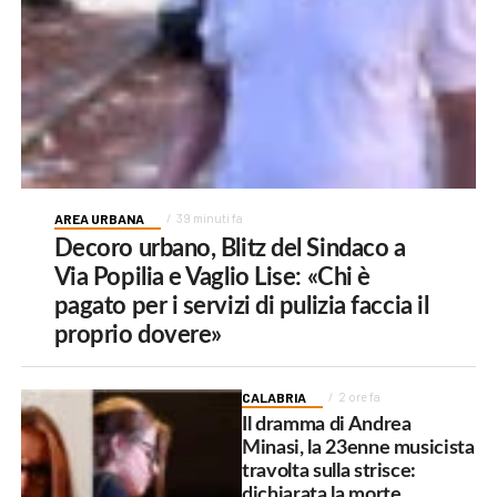
AREA URBANA
39 minuti fa
Decoro urbano, Blitz del Sindaco a
Via Popilia e Vaglio Lise: «Chi è
pagato per i servizi di pulizia faccia il
proprio dovere»
CALABRIA
2 ore fa
Il dramma di Andrea
Minasi, la 23enne musicista
travolta sulla strisce:
dichiarata la morte