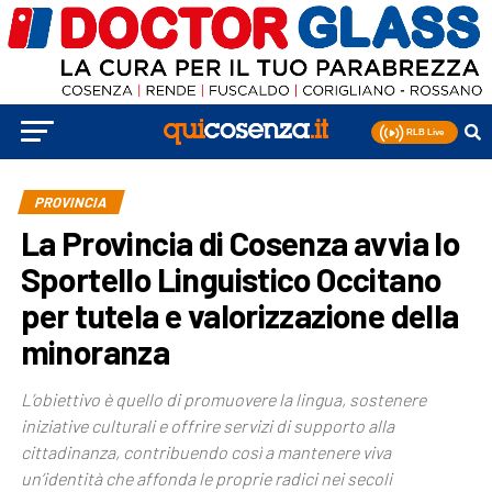
PROVINCIA
La Provincia di Cosenza avvia lo
Sportello Linguistico Occitano
per tutela e valorizzazione della
minoranza
L’obiettivo è quello di promuovere la lingua, sostenere
iniziative culturali e offrire servizi di supporto alla
cittadinanza, contribuendo così a mantenere viva
un’identità che affonda le proprie radici nei secoli