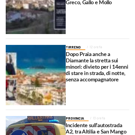
Greco, Gallo e Mollo
TIRRENO
12 ore fa
Dopo Praia anche a
Diamante la stretta sui
minori: divieto per i 14enni
di stare in strada, di notte,
senza accompagnatore
PROVINCIA
13 ore fa
Incidente sull’autostrada
A2, tra Altilia e San Mango