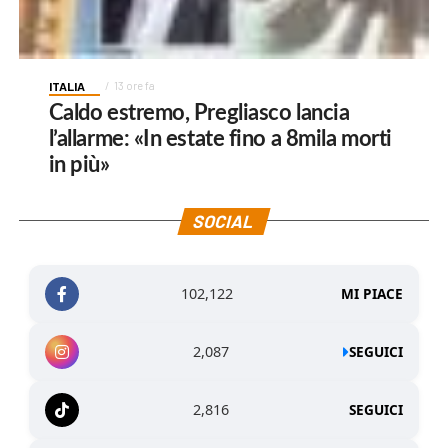
ITALIA
13 ore fa
Caldo estremo, Pregliasco lancia
l’allarme: «In estate fino a 8mila morti
in più»
SOCIAL
102,122
MI PIACE
2,087
SEGUICI
2,816
SEGUICI