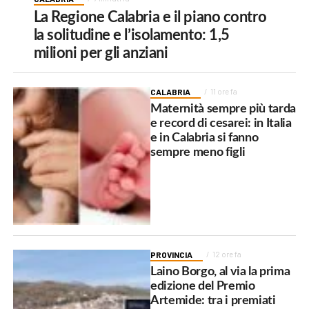
La Regione Calabria e il piano contro
la solitudine e l’isolamento: 1,5
milioni per gli anziani
CALABRIA
11 ore fa
Maternità sempre più tarda
e record di cesarei: in Italia
e in Calabria si fanno
sempre meno figli
PROVINCIA
12 ore fa
Laino Borgo, al via la prima
edizione del Premio
Artemide: tra i premiati