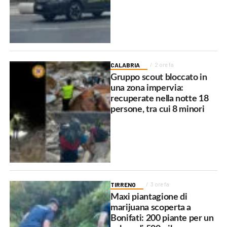
CALABRIA
2 ore fa
Gruppo scout bloccato in
una zona impervia:
recuperate nella notte 18
persone, tra cui 8 minori
TIRRENO
3 ore fa
Maxi piantagione di
marijuana scoperta a
Bonifati: 200 piante per un