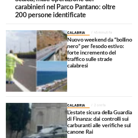
carabinieri nel Parco Pantano: oltre
200 persone identificate
CALABRIA
45 minuti fa
Nuovo weekend da “bollino
nero” per l’esodo estivo:
forte incremento del
traffico sulle strade
calabresi
CALABRIA
2 ore fa
L’estate sicura della Guardia
di Finanza: dai controlli sui
carburanti alle verifiche sul
canone Rai