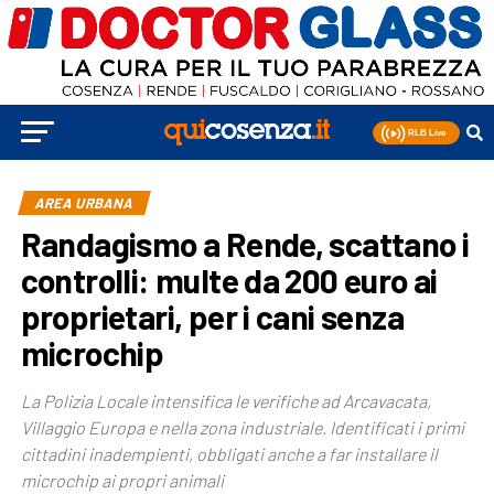
AREA URBANA
Randagismo a Rende, scattano i
controlli: multe da 200 euro ai
proprietari, per i cani senza
microchip
La Polizia Locale intensifica le verifiche ad Arcavacata,
Villaggio Europa e nella zona industriale. Identificati i primi
cittadini inadempienti, obbligati anche a far installare il
microchip ai propri animali