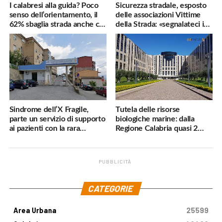
I calabresi alla guida? Poco
Sicurezza stradale, esposto
senso dell’orientamento, il
delle associazioni Vittime
62% sbaglia strada anche col
della Strada: «segnalateci i
navigatore
pericoli, interverremo
subito»
Sindrome dell’X Fragile,
Tutela delle risorse
parte un servizio di supporto
biologiche marine: dalla
ai pazienti con la rara
Regione Calabria quasi 2
malattia genetica
milioni di euro
PUBBLICITÀ
.
CATEGORIE
Area Urbana
25599