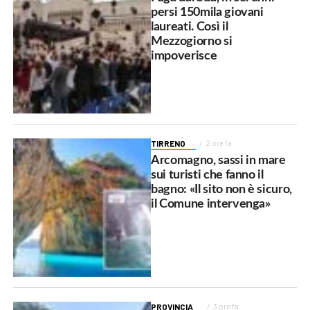
persi 150mila giovani
laureati. Così il
Mezzogiorno si
impoverisce
TIRRENO
2 ore fa
Arcomagno, sassi in mare
sui turisti che fanno il
bagno: «Il sito non è sicuro,
il Comune intervenga»
PROVINCIA
3 ore fa