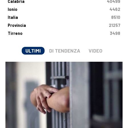
Calabria
40499
Ionio
4462
Italia
8510
Provincia
21257
Tirreno
3498
ULTIMI
DI TENDENZA
VIDEO