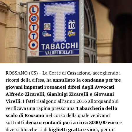
ROSSANO (CS) – La Corte di Cassazione, accogliendo i
ricorsi della difesa, ha
annullato la condanna per tre
giovani imputati rossanesi
difesi dagli Avvocati
Alfredo Zicarelli, Gianluigi Zicarelli e Giovanni
Virelli.
I fatti risalgono all’anno 2016 allorquando si
verificava una rapina presso una
Tabaccheria dello
scalo di Rossano
nel corso della quale venivano
sottratti
denaro contanti pari a circa 8000,00 euro
e
diversi blocchetti di
biglietti gratta e vinci,
per un