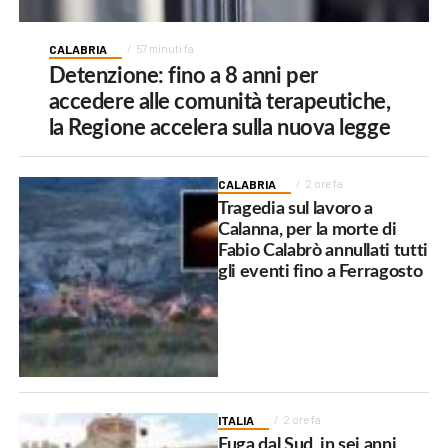
CALABRIA
57 minuti fa
Detenzione: fino a 8 anni per
accedere alle comunità terapeutiche,
la Regione accelera sulla nuova legge
CALABRIA
2 ore fa
Tragedia sul lavoro a
Calanna, per la morte di
Fabio Calabrò annullati tutti
gli eventi fino a Ferragosto
ITALIA
2 ore fa
Fuga dal Sud, in sei anni