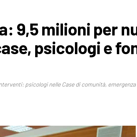
: 9,5 milioni per n
ase, psicologi e fo
terventi: psicologi nelle Case di comunità, emergenza a