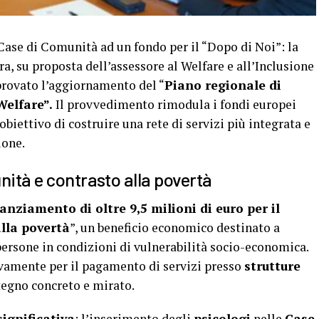
se di Comunità ad un fondo per il “Dopo di Noi”: la
ra, su proposta dell’assessore al Welfare e all’Inclusione
provato l’aggiornamento del “
Piano regionale di
 Welfare”.
Il provvedimento rimodula i fondi europei
iettivo di costruire una rete di servizi più integrata e
ione.
nità e contrasto alla povertà
anziamento di oltre 9,5 milioni di euro per il
alla povertà
”, un beneficio economico destinato a
 persone in condizioni di vulnerabilità socio-economica.
sivamente per il pagamento di servizi presso
strutture
tegno concreto e mirato.
significativa
: l’inserimento degli
psicologi
nelle
Case