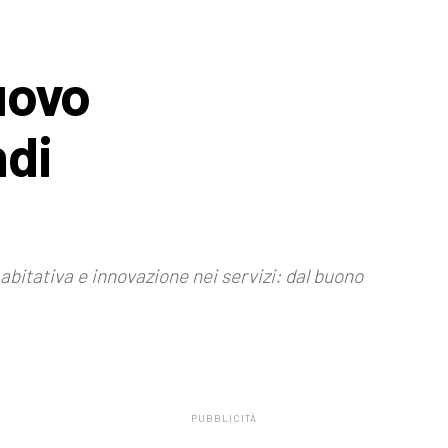
uovo
ndi
bitativa e innovazione nei servizi: dal buono
PUBBLICITÀ
.