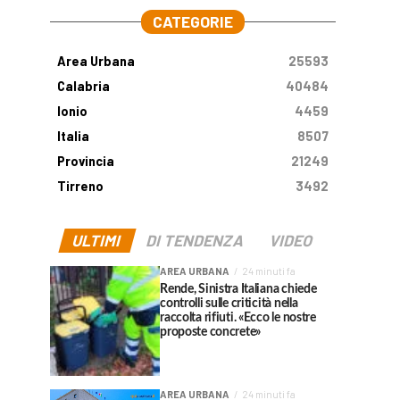
CATEGORIE
Area Urbana
25593
Calabria
40484
Ionio
4459
Italia
8507
Provincia
21249
Tirreno
3492
ULTIMI
DI TENDENZA
VIDEO
AREA URBANA
24 minuti fa
Rende, Sinistra Italiana chiede
controlli sulle criticità nella
raccolta rifiuti. «Ecco le nostre
proposte concrete»
AREA URBANA
24 minuti fa