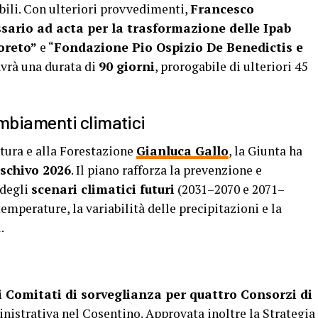
ibili. Con ulteriori provvedimenti,
Francesco
ario ad acta per la trasformazione delle Ipab
oreto”
e “
Fondazione Pio Ospizio De Benedictis e
avrà una durata di
90 giorni
, prorogabile di ulteriori 45
mbiamenti climatici
ltura e alla Forestazione
Gianluca Gallo
, la Giunta ha
schivo 2026
. Il piano rafforza la prevenzione e
 degli
scenari climatici futuri
(2031–2070 e 2071–
mperature, la variabilità delle precipitazioni e la
.
i Comitati di sorveglianza per quattro Consorzi di
nistrativa nel Cosentino. Approvata inoltre la Strategia