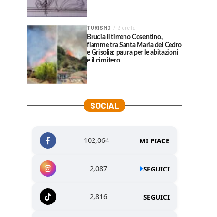
TURISMO
3 ore fa
Brucia il tirreno Cosentino,
fiamme tra Santa Maria del Cedro
e Grisolia: paura per le abitazioni
e il cimitero
SOCIAL
102,064
MI PIACE
2,087
SEGUICI
2,816
SEGUICI