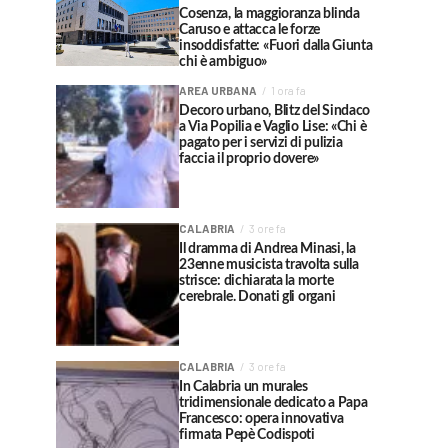
Cosenza, la maggioranza blinda
Caruso e attacca le forze
insoddisfatte: «Fuori dalla Giunta
chi è ambiguo»
AREA URBANA
1 ora fa
Decoro urbano, Blitz del Sindaco
a Via Popilia e Vaglio Lise: «Chi è
pagato per i servizi di pulizia
faccia il proprio dovere»
CALABRIA
3 ore fa
Il dramma di Andrea Minasi, la
23enne musicista travolta sulla
strisce: dichiarata la morte
cerebrale. Donati gli organi
CALABRIA
3 ore fa
In Calabria un murales
tridimensionale dedicato a Papa
Francesco: opera innovativa
firmata Pepè Codispoti