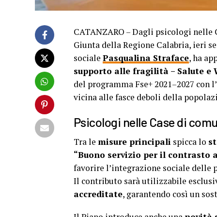
CATANZARO – Dagli psicologi nelle Ca
Giunta della Regione Calabria, ieri se
sociale
Pasqualina Straface
, ha ap
supporto alle fragilità – Salute e
del programma Fse+ 2021–2027 con l’ob
vicina alle fasce deboli della popolaz
Psicologi nelle Case di comu
Tra le
misure principali
spicca lo
st
“Buono servizio per il contrasto 
favorire l’integrazione sociale delle
Il contributo sarà utilizzabile esclu
accreditate
, garantendo così un sos
Il Piano introduce anche una
novità 