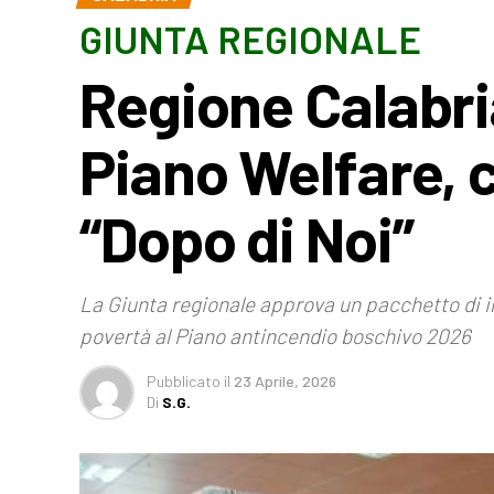
GIUNTA REGIONALE
Regione Calabria
Piano Welfare, c
“Dopo di Noi”
La Giunta regionale approva un pacchetto di in
povertà al Piano antincendio boschivo 2026
Pubblicato
il
23 Aprile, 2026
Di
S.G.