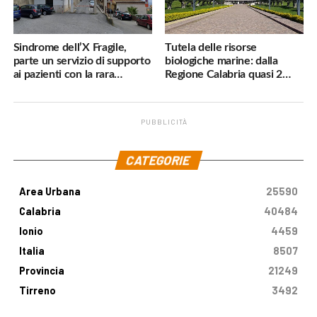
Sindrome dell’X Fragile,
Tutela delle risorse
parte un servizio di supporto
biologiche marine: dalla
ai pazienti con la rara
Regione Calabria quasi 2
malattia genetica
milioni di euro
PUBBLICITÀ
.
CATEGORIE
Area Urbana
25590
Calabria
40484
Ionio
4459
Italia
8507
Provincia
21249
Tirreno
3492