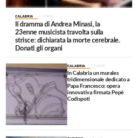
CALABRIA
1 ora fa
Il dramma di Andrea Minasi, la
23enne musicista travolta sulla
strisce: dichiarata la morte cerebrale.
Donati gli organi
CALABRIA
1 ora fa
In Calabria un murales
tridimensionale dedicato a
Papa Francesco: opera
innovativa firmata Pepè
Codispoti