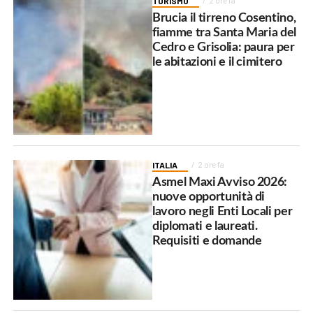
TURISMO
2 ore fa
Brucia il tirreno Cosentino,
fiamme tra Santa Maria del
Cedro e Grisolia: paura per
le abitazioni e il cimitero
ITALIA
2 ore fa
Asmel Maxi Avviso 2026:
nuove opportunità di
lavoro negli Enti Locali per
diplomati e laureati.
Requisiti e domande