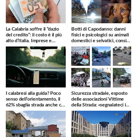
La Calabria soffre il “dazio
Botti di Capodanno: danni
del credito”: il costo è il più
fisici e psicologici su animali
alto d’Italia. Imprese e
domestici e selvatici, consigli
famiglie penalizzate
utili
I calabresi alla guida? Poco
Sicurezza stradale, esposto
senso dell’orientamento, il
delle associazioni Vittime
62% sbaglia strada anche col
della Strada: «segnalateci i
navigatore
pericoli, interverremo
subito»