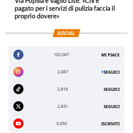
Via Popilia e Vaglio Lise: «Chi è
pagato per i servizi di pulizia faccia il
proprio dovere»
SOCIAL
102,067
MI PIACE
2,087
SEGUICI
2,816
SEGUICI
2,831
SEGUICI
3,050
ISCRIVITI