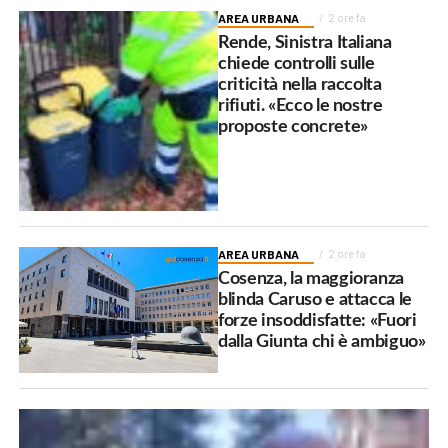
AREA URBANA
2 ore fa
Rende, Sinistra Italiana
chiede controlli sulle
criticità nella raccolta
rifiuti. «Ecco le nostre
proposte concrete»
AREA URBANA
2 ore fa
Cosenza, la maggioranza
blinda Caruso e attacca le
forze insoddisfatte: «Fuori
dalla Giunta chi è ambiguo»