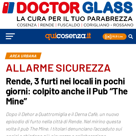
AREA URBANA
ALLARME SICUREZZA
Rende, 3 furti nei locali in pochi
giorni: colpito anche il Pub “The
Mine”
Dopo il Dehor a Quattromiglia e il Derna Cafè, un nuovo
episodio di furto nella città di Rende. Nel mirino questa
volta il pub The Mine. I titolari denunciano l’accaduto sui
social e chiedono più sicurezza e collaborazione