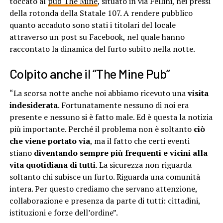
toccato al
pub The Mine
, situato in via Fellini, nei pressi
della rotonda della Statale 107. A rendere pubblico
quanto accaduto sono stati i titolari del locale
attraverso un post su Facebook, nel quale hanno
raccontato la dinamica del furto subito nella notte.
Colpito anche il “The Mine Pub”
“La scorsa notte anche noi abbiamo ricevuto una
visita
indesiderata
. Fortunatamente nessuno di noi era
presente e nessuno si è fatto male. Ed è questa la notizia
più importante. Perché il problema non è soltanto
ciò
che viene portato via
, ma il fatto che certi eventi
stiano
diventando sempre più frequenti e vicini alla
vita quotidiana di tutti
. La sicurezza non riguarda
soltanto chi subisce un furto. Riguarda una comunità
intera. Per questo crediamo che servano attenzione,
collaborazione e presenza da parte di tutti: cittadini,
istituzioni e forze dell’ordine”.