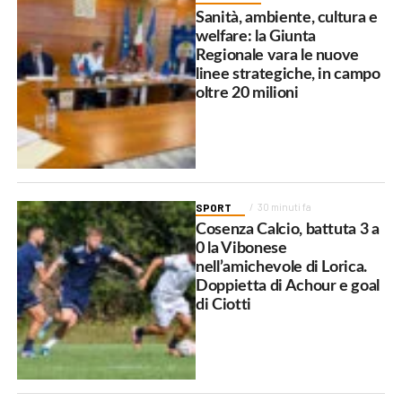
Sanità, ambiente, cultura e
welfare: la Giunta
Regionale vara le nuove
linee strategiche, in campo
oltre 20 milioni
SPORT
30 minuti fa
Cosenza Calcio, battuta 3 a
0 la Vibonese
nell’amichevole di Lorica.
Doppietta di Achour e goal
di Ciotti