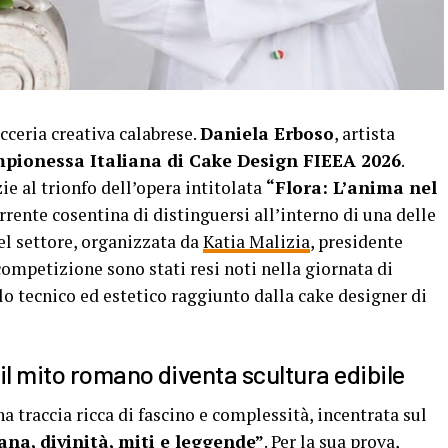
cceria creativa calabrese.
Daniela Erboso
, artista
pionessa Italiana di Cake Design FIEEA 2026
.
zie al trionfo dell’opera intitolata
“Flora: L’anima nel
rrente cosentina di distinguersi all’interno di una delle
el settore, organizzata da
Katia Malizia
, presidente
a competizione sono stati resi noti nella giornata di
lo tecnico ed estetico raggiunto dalla cake designer di
il mito romano diventa scultura edibile
a traccia ricca di fascino e complessità, incentrata sul
ana, divinità, miti e leggende”
. Per la sua prova,