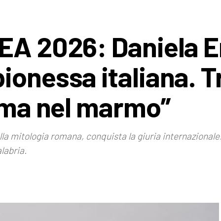
EEA 2026: Daniela 
ionessa italiana. T
nima nel marmo”
lla mitologia romana, conquista la giuria internazionale
labria.