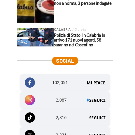
non a norma, 3 persone indagate
CALABRIA
3 ore fa
Polizia di Stato: in Calabria in
arrivo 171 nuovi agenti, 58
saranno nel Cosentino
SOCIAL
102,051
MI PIACE
2,087
SEGUICI
2,816
SEGUICI
2,831