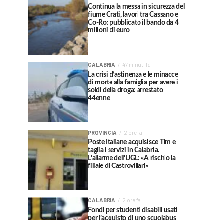
Continua la messa in sicurezza del
fiume Crati, lavori tra Cassano e
Co-Ro: pubblicato il bando da 4
milioni di euro
CALABRIA
47 minuti fa
La crisi d’astinenza e le minacce
di morte alla famiglia per avere i
soldi della droga: arrestato
44enne
PROVINCIA
2 ore fa
Poste Italiane acquisisce Tim e
taglia i servizi in Calabria.
L’allarme dell’UGL: «A rischio la
filiale di Castrovillari»
CALABRIA
2 ore fa
Fondi per studenti disabili usati
per l’acquisto di uno scuolabus