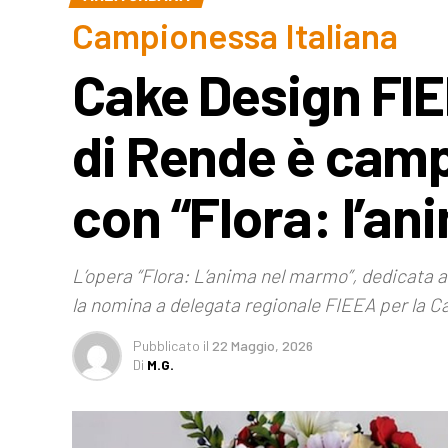
Campionessa Italiana
Cake Design FI
di Rende è camp
con “Flora: l’a
L’opera “Flora: L’anima nel marmo”, dedicata a
la nomina a delegata regionale FIEEA per la Ca
Pubblicato
il
22 Maggio, 2026
Di
M.G.