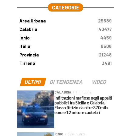
CATEGORIE
Area Urbana
25589
Calabria
40477
Ionio
4459
Italia
8506
Provincia
21248
Tirreno
3491
ULTIMI
DI TENDENZA
VIDEO
CALABRIA
7 minuti fa
Infiltrazioni mafiose negli appalti
pubblici tra Sicilia e Calabria.
Flusso fittizio da oltre 370mila
euro e 12 misure cautelari
IONIO
36 minuti fa