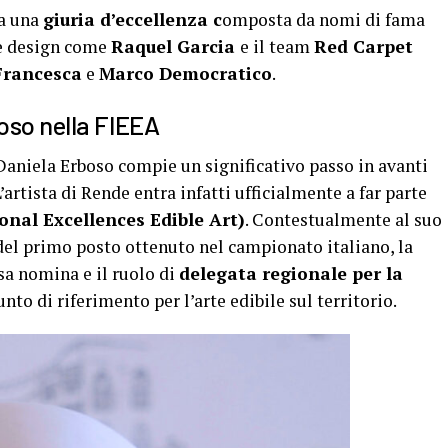
ta una
giuria d’eccellenza c
omposta da nomi di fama
ke design come
Raquel Garcia
e il team
Red Carpet
Francesca
e
Marco Democratico
.
boso nella FIEEA
Daniela Erboso compie un significativo passo in avanti
’artista di Rende entra infatti ufficialmente a far parte
onal Excellences Edible Art)
. Contestualmente al suo
 del primo posto ottenuto nel campionato italiano, la
sa nomina e il ruolo di
delegata regionale per la
nto di riferimento per l’arte edibile sul territorio.