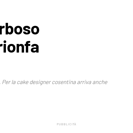
Erboso
rionfa
. Per la cake designer cosentina arriva anche
PUBBLICITÀ
.