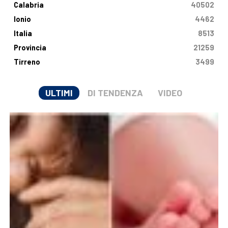
Calabria
40502
Ionio
4462
Italia
8513
Provincia
21259
Tirreno
3499
ULTIMI
DI TENDENZA
VIDEO