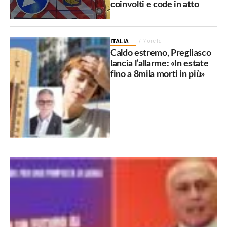
coinvolti e code in atto
ITALIA
7 ore fa
Caldo estremo, Pregliasco
lancia l’allarme: «In estate
fino a 8mila morti in più»