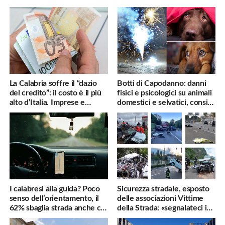
La Calabria soffre il “dazio
Botti di Capodanno: danni
del credito”: il costo è il più
fisici e psicologici su animali
alto d’Italia. Imprese e
domestici e selvatici, consigli
famiglie penalizzate
utili
I calabresi alla guida? Poco
Sicurezza stradale, esposto
senso dell’orientamento, il
delle associazioni Vittime
62% sbaglia strada anche col
della Strada: «segnalateci i
navigatore
pericoli, interverremo