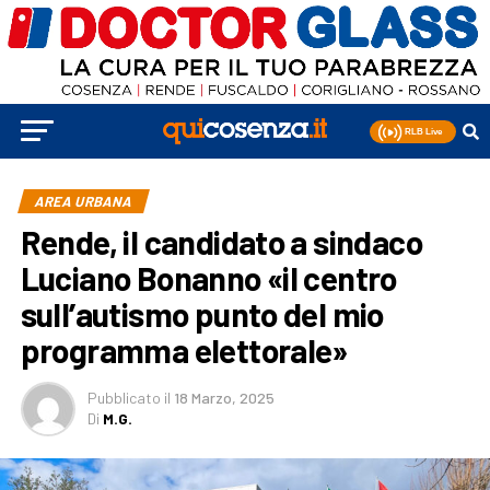
AREA URBANA
Rende, il candidato a sindaco
Luciano Bonanno «il centro
sull’autismo punto del mio
programma elettorale»
Pubblicato
il
18 Marzo, 2025
Di
M.G.