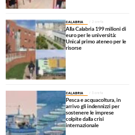
CALABRIA
2 ore fa
Alla Calabria 199 milioni di
euro per le università:
Unical primo ateneo per le
risorse
CALABRIA
3 ore fa
Pesca e acquacoltura, in
arrivo gli indennizzi per
sostenere le imprese
colpite dalla crisi
internazionale