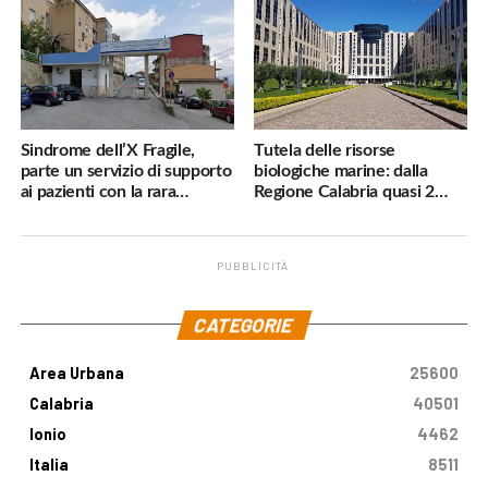
subito»
Sindrome dell’X Fragile,
Tutela delle risorse
parte un servizio di supporto
biologiche marine: dalla
ai pazienti con la rara
Regione Calabria quasi 2
malattia genetica
milioni di euro
PUBBLICITÀ
.
CATEGORIE
Area Urbana
25600
Calabria
40501
Ionio
4462
Italia
8511