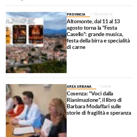
PROVINCIA
58 minuti fa
Altomonte, dal 11 al 13
agosto torna la “Festa
Casello”: grande musica,
festa della birra e specialità
di carne
AREA URBANA
1 ora fa
Cosenza: “Voci dalla
Rianimazione”, il libro di
Barbara Modaffari sulle
storie di fragilità e speranza