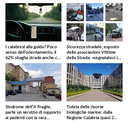
famiglie penalizzate
utili
I calabresi alla guida? Poco
Sicurezza stradale, esposto
senso dell’orientamento, il
delle associazioni Vittime
62% sbaglia strada anche col
della Strada: «segnalateci i
navigatore
pericoli, interverremo
subito»
Sindrome dell’X Fragile,
Tutela delle risorse
parte un servizio di supporto
biologiche marine: dalla
ai pazienti con la rara
Regione Calabria quasi 2
malattia genetica
milioni di euro