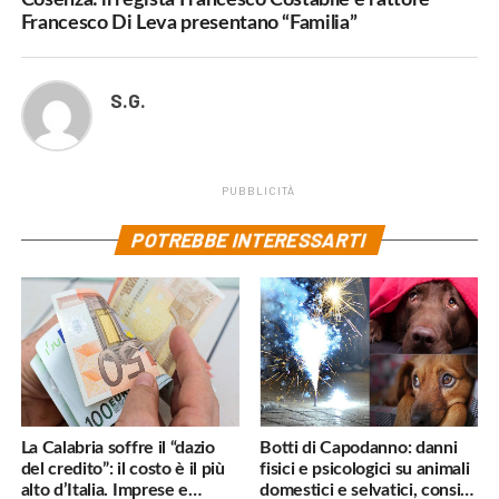
Francesco Di Leva presentano “Familia”
S.G.
PUBBLICITÀ
POTREBBE INTERESSARTI
La Calabria soffre il “dazio
Botti di Capodanno: danni
del credito”: il costo è il più
fisici e psicologici su animali
alto d’Italia. Imprese e
domestici e selvatici, consigli