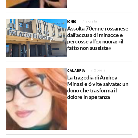
IONIO
2 ore fa
Assolta 70enne rossanese
dall’accusa di minacce e
percosse all’ex nuora: «il
fatto non sussiste»
CALABRIA
2 ore fa
La tragedia di Andrea
Minasi e 6 vite salvate: un
dono che trasforma il
dolore in speranza