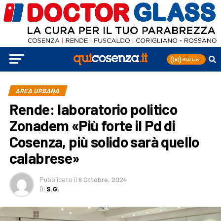
AREA URBANA
Rende: laboratorio politico
Zonadem «Più forte il Pd di
Cosenza, più solido sarà quello
calabrese»
Pubblicato
il
6 Ottobre, 2024
Di
S.G.