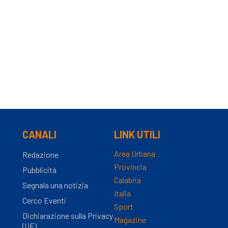
CANALI
LINK UTILI
Area Urbana
Redazione
Provincia
Pubblicità
Calabria
Segnala una notizia
Italia
Cerco Eventi
Sport
Dichiarazione sulla Privacy
Magazine
(UE)