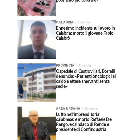
possiamo più tollerare»
CALABRIA
11 ore fa
Ennesimo incidente sul lavoro in
Calabria: morto il giovane Fabio
Calabrò
PROVINCIA
11 ore fa
Ospedale di Castrovillari, Borrelli
denuncia: «Pazienti oncologici al
caldo e attese snervanti senza
sedie»
AREA URBANA
12 ore fa
Lutto nell’imprenditoria
calabrese: è morto Raffaele De
Rango, ex sindaco di Rende e
presidente di Confindustria