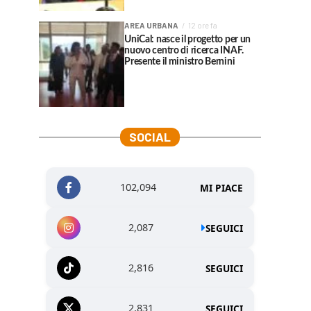
AREA URBANA
12 ore fa
UniCal: nasce il progetto per un
nuovo centro di ricerca INAF.
Presente il ministro Bernini
SOCIAL
102,094
MI PIACE
2,087
SEGUICI
2,816
SEGUICI
2,831
SEGUICI