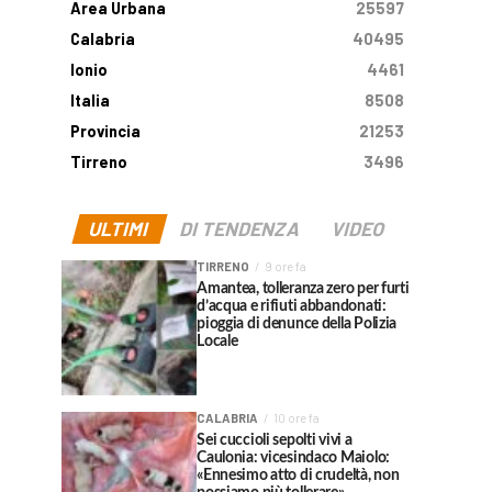
Area Urbana
25597
Calabria
40495
Ionio
4461
Italia
8508
Provincia
21253
Tirreno
3496
ULTIMI
DI TENDENZA
VIDEO
TIRRENO
9 ore fa
Amantea, tolleranza zero per furti
d’acqua e rifiuti abbandonati:
pioggia di denunce della Polizia
Locale
CALABRIA
10 ore fa
Sei cuccioli sepolti vivi a
Caulonia: vicesindaco Maiolo:
«Ennesimo atto di crudeltà, non