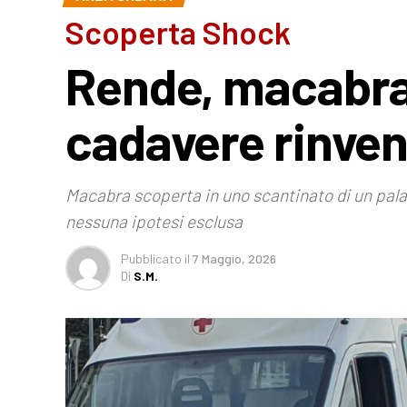
Scoperta Shock
Rende, macabra 
cadavere rinven
Macabra scoperta in uno scantinato di un palazz
nessuna ipotesi esclusa
Pubblicato
il
7 Maggio, 2026
Di
S.M.