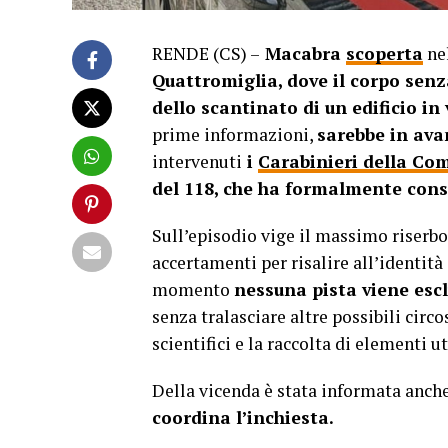
RENDE (CS) –
Macabra
scoperta
ne
Quattromiglia, dove il corpo senz
dello scantinato di un edificio in 
prime informazioni,
sarebbe in ava
intervenuti
i
Carabinieri della Co
del 118, che ha formalmente cons
Sull’episodio vige il massimo riserb
accertamenti per risalire all’identità 
momento
nessuna pista viene esc
senza tralasciare altre possibili circos
scientifici e la raccolta di elementi ut
Della vicenda è stata informata anch
coordina l’inchiesta.