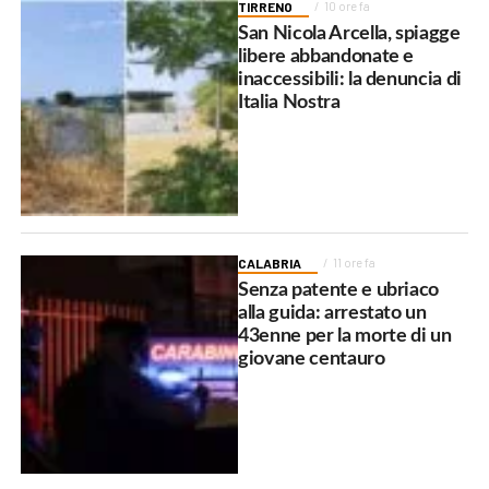
TIRRENO
10 ore fa
San Nicola Arcella, spiagge
libere abbandonate e
inaccessibili: la denuncia di
Italia Nostra
CALABRIA
11 ore fa
Senza patente e ubriaco
alla guida: arrestato un
43enne per la morte di un
giovane centauro