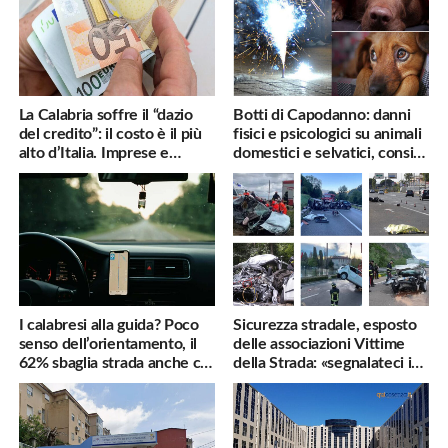
La Calabria soffre il “dazio
Botti di Capodanno: danni
del credito”: il costo è il più
fisici e psicologici su animali
alto d’Italia. Imprese e
domestici e selvatici, consigli
famiglie penalizzate
utili
I calabresi alla guida? Poco
Sicurezza stradale, esposto
senso dell’orientamento, il
delle associazioni Vittime
62% sbaglia strada anche col
della Strada: «segnalateci i
navigatore
pericoli, interverremo
subito»