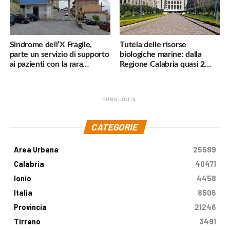
Sindrome dell’X Fragile,
Tutela delle risorse
parte un servizio di supporto
biologiche marine: dalla
ai pazienti con la rara
Regione Calabria quasi 2
malattia genetica
milioni di euro
PUBBLICITÀ
.
CATEGORIE
Area Urbana
25589
Calabria
40471
Ionio
4458
Italia
8506
Provincia
21246
Tirreno
3491