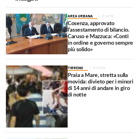
AREA URBANA
9 ore fa
Cosenza, approvato
l’assestamento di bilancio.
Caruso e Mazzuca: «Conti
in ordine e governo sempre
più solido»
TIRRENO
10 ore fa
Praia a Mare, stretta sulla
movida: divieto per i minori
di 14 anni di andare in giro
di notte