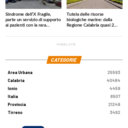
Sindrome dell’X Fragile,
Tutela delle risorse
parte un servizio di supporto
biologiche marine: dalla
ai pazienti con la rara
Regione Calabria quasi 2
malattia genetica
milioni di euro
PUBBLICITÀ
.
CATEGORIE
Area Urbana
25593
Calabria
40484
Ionio
4459
Italia
8507
Provincia
21249
Tirreno
3492