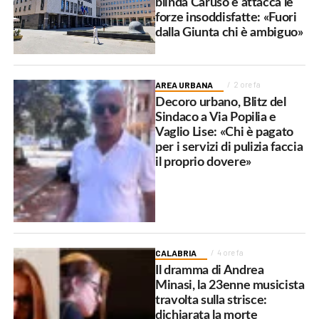
blinda Caruso e attacca le
forze insoddisfatte: «Fuori
dalla Giunta chi è ambiguo»
AREA URBANA
2 ore fa
Decoro urbano, Blitz del
Sindaco a Via Popilia e
Vaglio Lise: «Chi è pagato
per i servizi di pulizia faccia
il proprio dovere»
CALABRIA
4 ore fa
Il dramma di Andrea
Minasi, la 23enne musicista
travolta sulla strisce:
dichiarata la morte