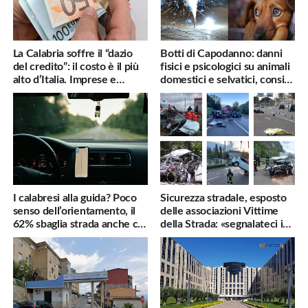
La Calabria soffre il “dazio
Botti di Capodanno: danni
del credito”: il costo è il più
fisici e psicologici su animali
alto d’Italia. Imprese e
domestici e selvatici, consigli
famiglie penalizzate
utili
I calabresi alla guida? Poco
Sicurezza stradale, esposto
senso dell’orientamento, il
delle associazioni Vittime
62% sbaglia strada anche col
della Strada: «segnalateci i
navigatore
pericoli, interverremo
subito»