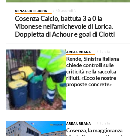
SENZA CATEGORIA
49 secondi fa
Cosenza Calcio, battuta 3 a 0 la
Vibonese nell’amichevole di Lorica.
Doppietta di Achour e goal di Ciotti
AREA URBANA
1 ora fa
Rende, Sinistra Italiana
chiede controlli sulle
criticità nella raccolta
rifiuti. «Ecco le nostre
proposte concrete»
AREA URBANA
1 ora fa
Cosenza, la maggioranza