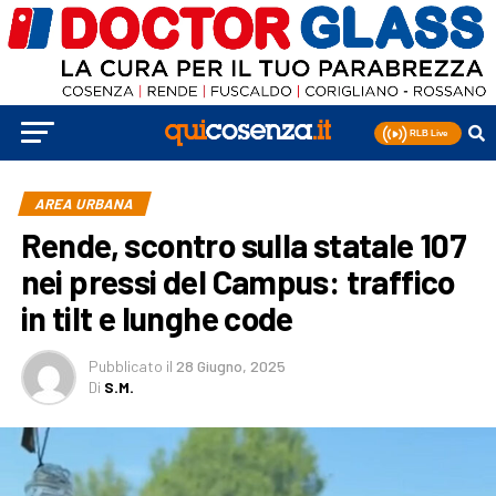
AREA URBANA
Rende, scontro sulla statale 107
nei pressi del Campus: traffico
in tilt e lunghe code
Pubblicato
il
28 Giugno, 2025
Di
S.M.