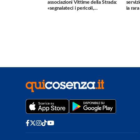
associazioni Vittime della Strada:
serviz
«segnalateci i pericoli,
la rar
interverremo subito»