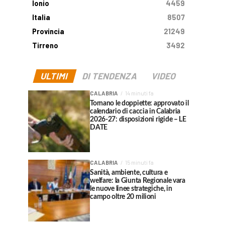
Ionio
4459
Italia
8507
Provincia
21249
Tirreno
3492
ULTIMI
DI TENDENZA
VIDEO
CALABRIA
14 minuti fa
Tornano le doppiette: approvato il
calendario di caccia in Calabria
2026-27: disposizioni rigide – LE
DATE
CALABRIA
15 minuti fa
Sanità, ambiente, cultura e
welfare: la Giunta Regionale vara
le nuove linee strategiche, in
campo oltre 20 milioni