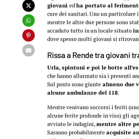
giovani
ed
ha portato al ferimento
cure dei sanitari. Uno un particolare 
mentre le altre due persone sono stat
accaduto tutto in un locale situato
in
dove spesso molti giovani si ritrovano
Rissa a Rende tra giovani tra
Urla, spintoni e poi le botte all’
che hanno allarmato sia i presenti anc
Sul posto sono giunte
almeno due vo
alcune ambulanze del 118
.
Mentre venivano soccorsi i feriti (uno
alcune ferite profonde in viso) gli ag
avviato le indagini,
mentre altre pe
Saranno probabilmente
acquisite a