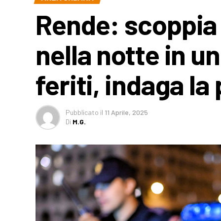
Rende: scoppia 
nella notte in un
feriti, indaga la 
Pubblicato
il
11 Aprile, 2025
Di
M.G.