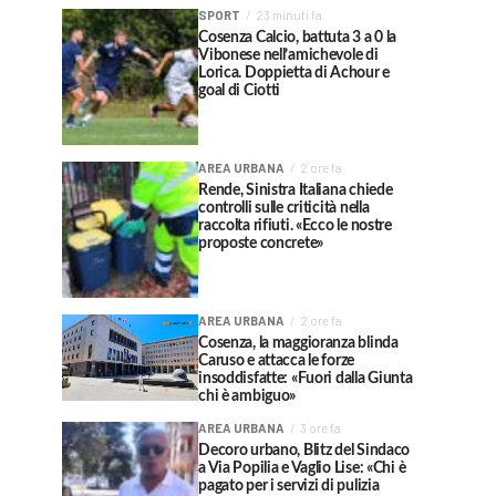
SPORT
23 minuti fa
Cosenza Calcio, battuta 3 a 0 la
Vibonese nell’amichevole di
Lorica. Doppietta di Achour e
goal di Ciotti
AREA URBANA
2 ore fa
Rende, Sinistra Italiana chiede
controlli sulle criticità nella
raccolta rifiuti. «Ecco le nostre
proposte concrete»
AREA URBANA
2 ore fa
Cosenza, la maggioranza blinda
Caruso e attacca le forze
insoddisfatte: «Fuori dalla Giunta
chi è ambiguo»
AREA URBANA
3 ore fa
Decoro urbano, Blitz del Sindaco
a Via Popilia e Vaglio Lise: «Chi è
pagato per i servizi di pulizia