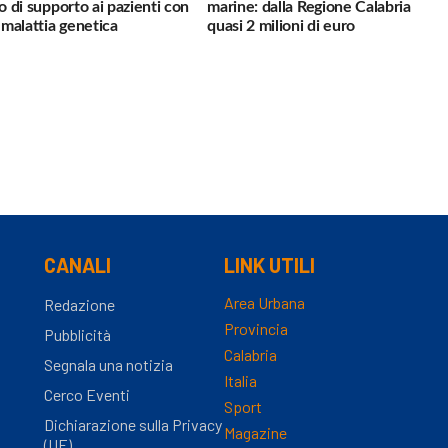
io di supporto ai pazienti con
marine: dalla Regione Calabria
a malattia genetica
quasi 2 milioni di euro
CANALI
LINK UTILI
Area Urbana
Redazione
Provincia
Pubblicità
Calabria
Segnala una notizia
Italia
Cerco Eventi
Sport
Dichiarazione sulla Privacy
Magazine
(UE)