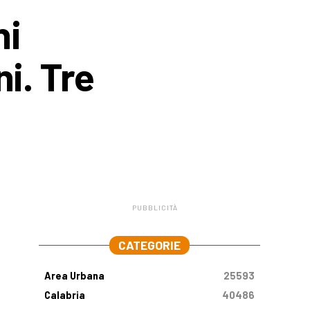
ni
ni. Tre
PUBBLICITÀ
.
CATEGORIE
Area Urbana
25593
Calabria
40486