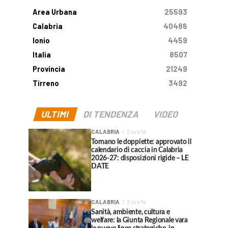
Area Urbana
25593
Calabria
40486
Ionio
4459
Italia
8507
Provincia
21249
Tirreno
3492
ULTIMI
DI TENDENZA
VIDEO
CALABRIA
2 ore fa
Tornano le doppiette: approvato il
calendario di caccia in Calabria
2026-27: disposizioni rigide – LE
DATE
CALABRIA
2 ore fa
Sanità, ambiente, cultura e
welfare: la Giunta Regionale vara