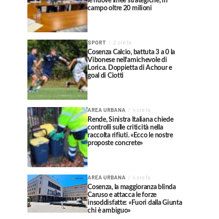
le nuove linee strategiche, in
campo oltre 20 milioni
SPORT
2 ore fa
Cosenza Calcio, battuta 3 a 0 la
Vibonese nell’amichevole di
Lorica. Doppietta di Achour e
goal di Ciotti
AREA URBANA
4 ore fa
Rende, Sinistra Italiana chiede
controlli sulle criticità nella
raccolta rifiuti. «Ecco le nostre
proposte concrete»
AREA URBANA
4 ore fa
Cosenza, la maggioranza blinda
Caruso e attacca le forze
insoddisfatte: «Fuori dalla Giunta
chi è ambiguo»