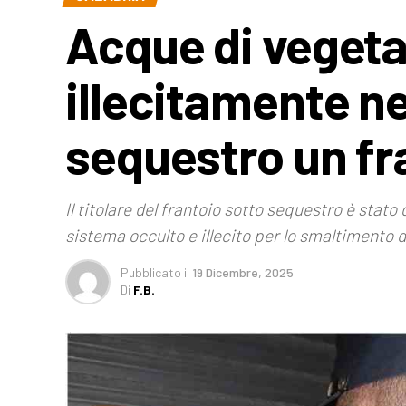
Acque di vegeta
illecitamente ne
sequestro un fr
Il titolare del frantoio sotto sequestro è stato d
sistema occulto e illecito per lo smaltimento de
Pubblicato
il
19 Dicembre, 2025
Di
F.B.