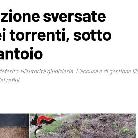
zione sversate
i torrenti, sotto
antoio
eferito all’autorità giudiziaria. L’accusa è di gestione ill
i reflui