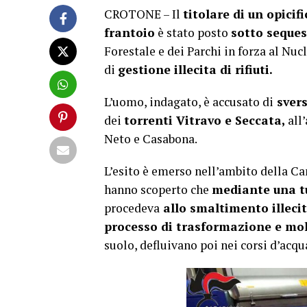
CROTONE – Il
titolare di un opicif
frantoio
è stato posto
sotto seques
Forestale e dei Parchi in forza al Nuc
di
gestione illecita di rifiuti.
L’uomo, indagato, è accusato di
svers
dei
torrenti Vitravo e Seccata,
all’
Neto e Casabona.
L’esito è emerso nell’ambito della Ca
hanno scoperto che
mediante una tu
procedeva
allo smaltimento illecit
processo di trasformazione e moli
suolo, defluivano poi nei corsi d’acqu