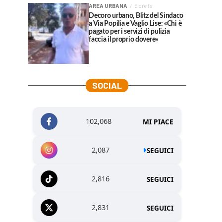
AREA URBANA
5 ore fa
Decoro urbano, Blitz del Sindaco
a Via Popilia e Vaglio Lise: «Chi è
pagato per i servizi di pulizia
faccia il proprio dovere»
SOCIAL
102,068
MI PIACE
2,087
SEGUICI
2,816
SEGUICI
2,831
SEGUICI