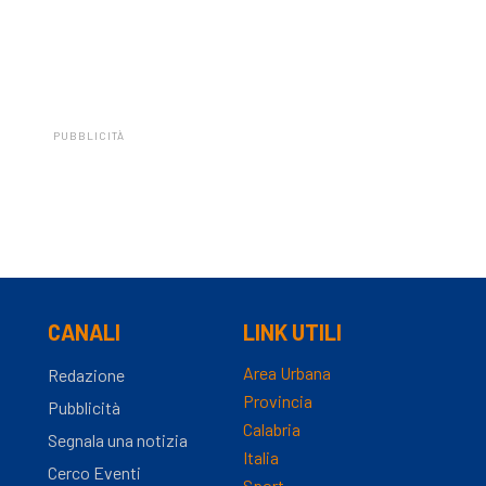
PUBBLICITÀ
CANALI
LINK UTILI
Area Urbana
Redazione
Provincia
Pubblicità
Calabria
Segnala una notizia
Italia
Cerco Eventi
Sport