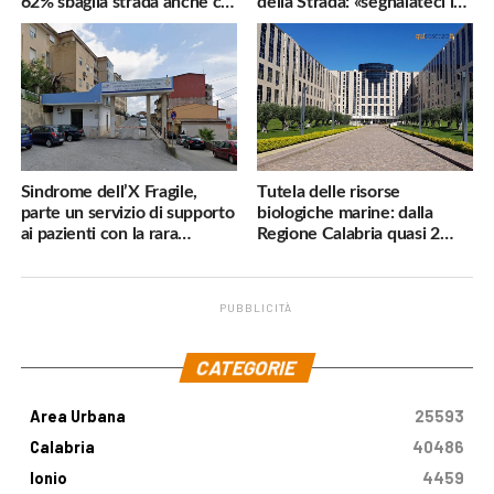
62% sbaglia strada anche col
della Strada: «segnalateci i
navigatore
pericoli, interverremo
subito»
Sindrome dell’X Fragile,
Tutela delle risorse
parte un servizio di supporto
biologiche marine: dalla
ai pazienti con la rara
Regione Calabria quasi 2
malattia genetica
milioni di euro
PUBBLICITÀ
.
CATEGORIE
Area Urbana
25593
Calabria
40486
Ionio
4459