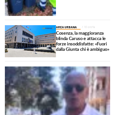
AREA URBANA
10 ore fa
Cosenza, la maggioranza
blinda Caruso e attacca le
forze insoddisfatte: «Fuori
dalla Giunta chi è ambiguo»