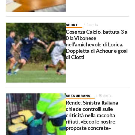
SPORT
9 ore fa
Cosenza Calcio, battuta 3 a
0 la Vibonese
nell’amichevole di Lorica.
Doppietta di Achour e goal
di Ciotti
AREA URBANA
10 ore fa
Rende, Sinistra Italiana
chiede controlli sulle
criticità nella raccolta
rifiuti. «Ecco le nostre
proposte concrete»