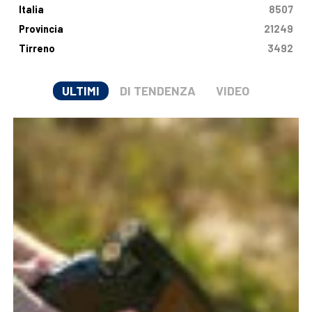
Italia
8507
Provincia
21249
Tirreno
3492
ULTIMI
DI TENDENZA
VIDEO