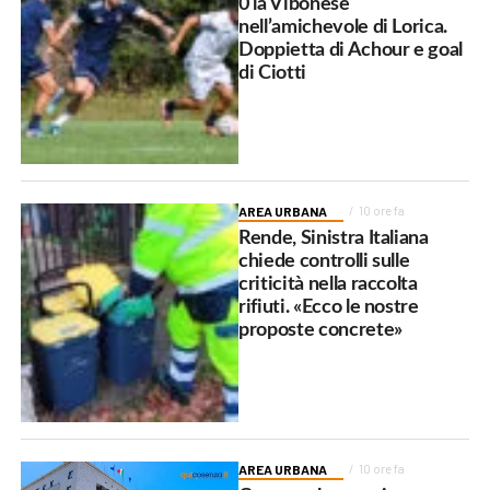
0 la Vibonese
nell’amichevole di Lorica.
Doppietta di Achour e goal
di Ciotti
AREA URBANA
10 ore fa
Rende, Sinistra Italiana
chiede controlli sulle
criticità nella raccolta
rifiuti. «Ecco le nostre
proposte concrete»
AREA URBANA
10 ore fa