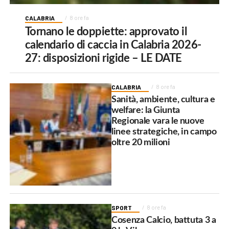
CALABRIA
8 ore fa
Tornano le doppiette: approvato il
calendario di caccia in Calabria 2026-
27: disposizioni rigide – LE DATE
CALABRIA
8 ore fa
Sanità, ambiente, cultura e
welfare: la Giunta
Regionale vara le nuove
linee strategiche, in campo
oltre 20 milioni
SPORT
8 ore fa
Cosenza Calcio, battuta 3 a