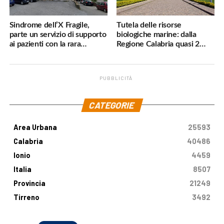
Sindrome dell’X Fragile,
Tutela delle risorse
parte un servizio di supporto
biologiche marine: dalla
ai pazienti con la rara
Regione Calabria quasi 2
malattia genetica
milioni di euro
PUBBLICITÀ
.
CATEGORIE
Area Urbana
25593
Calabria
40486
Ionio
4459
Italia
8507
Provincia
21249
Tirreno
3492