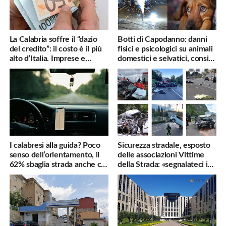
La Calabria soffre il “dazio
Botti di Capodanno: danni
del credito”: il costo è il più
fisici e psicologici su animali
alto d’Italia. Imprese e
domestici e selvatici, consigli
famiglie penalizzate
utili
I calabresi alla guida? Poco
Sicurezza stradale, esposto
senso dell’orientamento, il
delle associazioni Vittime
62% sbaglia strada anche col
della Strada: «segnalateci i
navigatore
pericoli, interverremo
subito»