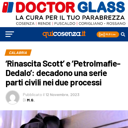
CALABRIA
‘Rinascita Scott’ e ‘Petrolmafie-
Dedalo’: decadono una serie
parti civili nei due processi
Pubblicato
il
12 Novembre, 2023
Di
M.G.